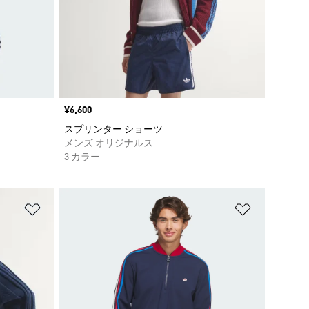
価格
¥6,600
スプリンター ショーツ
メンズ オリジナルス
3 カラー
ほしいものリストに追加
ほしいもの