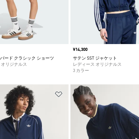
価格
¥14,300
バード クラシック ショーツ
サテン SST ジャケット
 オリジナルス
レディース オリジナルス
3 カラー
ストに追加
ほしいものリストに追加