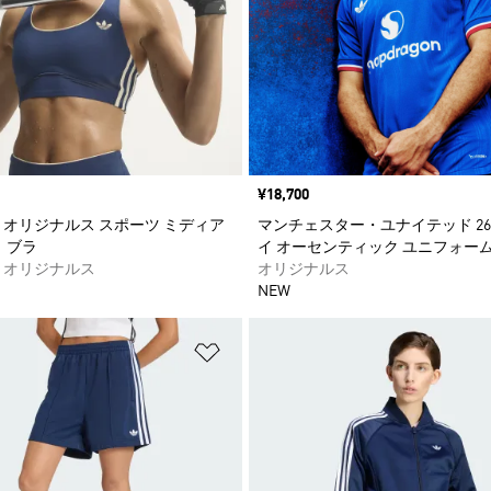
価格
¥18,700
 オリジナルス スポーツ ミディア
マンチェスター・ユナイテッド 26/
 ブラ
イ オーセンティック ユニフォー
 オリジナルス
オリジナルス
NEW
ストに追加
ほしいものリストに追加