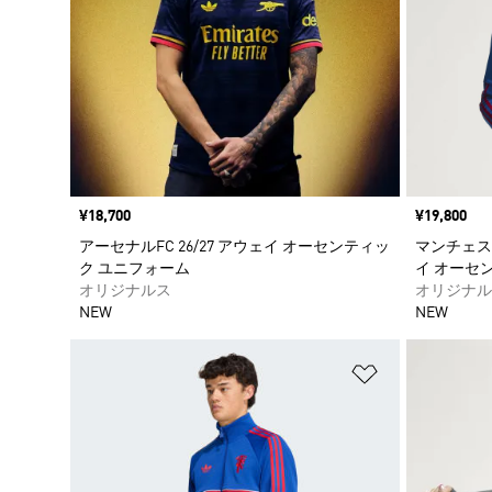
価格
¥18,700
価格
¥19,800
アーセナルFC 26/27 アウェイ オーセンティッ
マンチェスタ
ク ユニフォーム
イ オーセ
オリジナルス
オリジナル
NEW
NEW
ほしいものリ