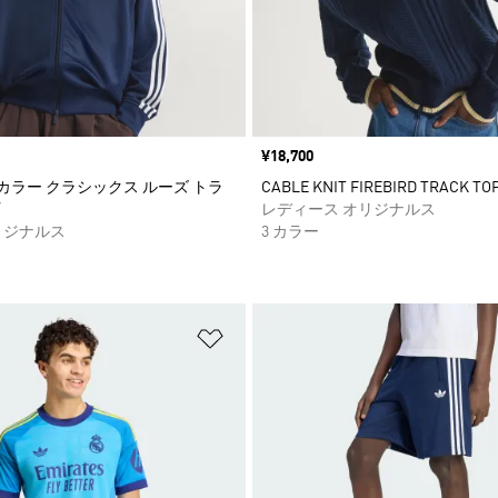
価格
¥18,700
ィカラー クラシックス ルーズ トラ
CABLE KNIT FIREBIRD TRACK TO
レディース オリジナルス
リジナルス
3 カラー
ストに追加
ほしいものリストに追加