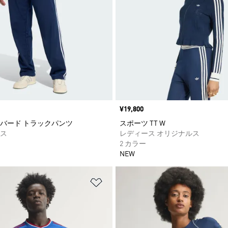
価格
¥19,800
バード トラックパンツ
スポーツ TT W
ス
レディース オリジナルス
2 カラー
NEW
ストに追加
ほしいものリストに追加