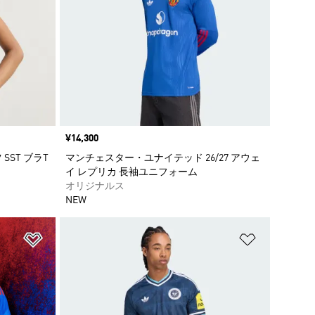
価格
¥14,300
SST ブラT
マンチェスター・ユナイテッド 26/27 アウェ
イ レプリカ 長袖ユニフォーム
オリジナルス
NEW
ほしいものリストに追加
ほしいもの