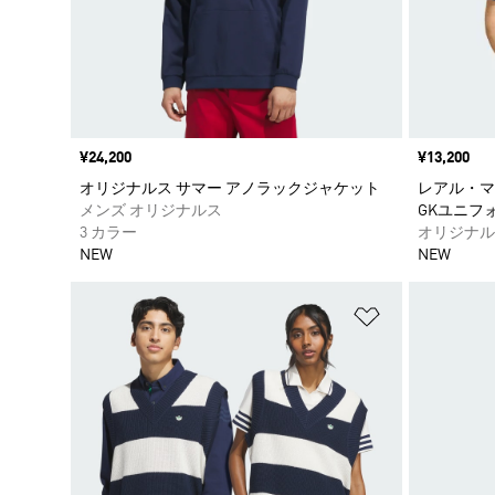
価格
¥24,200
価格
¥13,200
オリジナルス サマー アノラックジャケット
レアル・マド
メンズ オリジナルス
GKユニフ
3 カラー
オリジナル
NEW
NEW
ほしいものリ