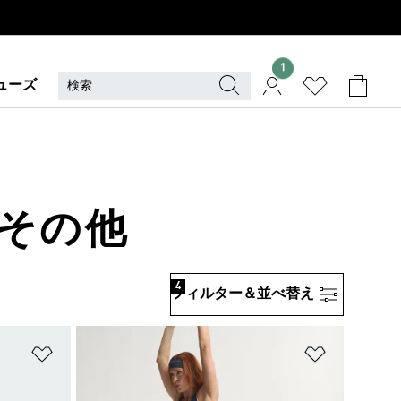
1
ューズ
 その他
4
フィルター＆並べ替え
ほしいものリストに追加
ほしいもの