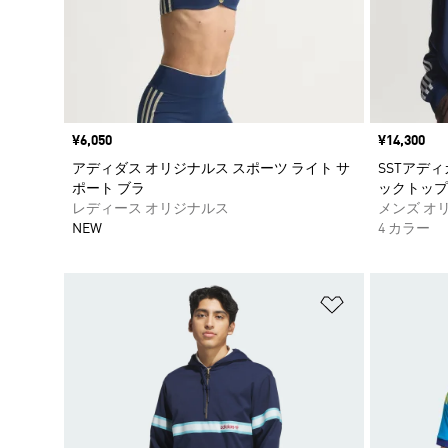
価格
¥6,050
価格
¥14,300
アディダス オリジナルス スポーツ ライト サ
SSTアデ
ポート ブラ
ックトップ
レディース オリジナルス
メンズ オ
NEW
4 カラー
ほしいものリ