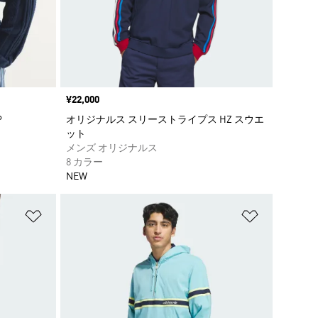
価格
¥22,000
P
オリジナルス スリーストライプス HZ スウエ
ット
メンズ オリジナルス
8 カラー
NEW
ほしいものリストに追加
ほしいもの