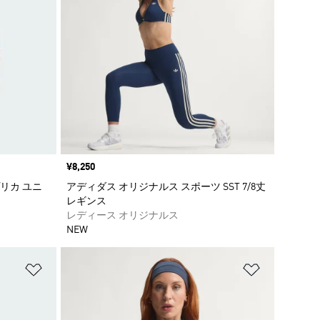
価格
¥8,250
プリカ ユニ
アディダス オリジナルス スポーツ SST 7/8丈
レギンス
レディース オリジナルス
NEW
ほしいものリストに追加
ほしいもの