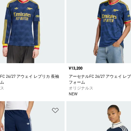
価格
¥13,200
C 26/27 アウェイ レプリカ 長袖
アーセナルFC 26/27 アウェイ レ
ム
フォーム
ス
オリジナルス
NEW
ストに追加
ほしいものリストに追加