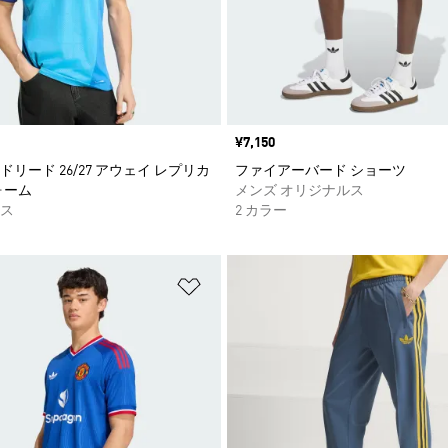
価格
¥7,150
リード 26/27 アウェイ レプリカ
ファイアーバード ショーツ
ォーム
メンズ オリジナルス
ス
2 カラー
ストに追加
ほしいものリストに追加