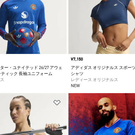
価格
¥7,150
ー・ユナイテッド 26/27 アウェ
アディダス オリジナルス スポーツ 
ンティック 長袖ユニフォーム
シャツ
ス
レディース オリジナルス
NEW
ストに追加
ほしいものリストに追加