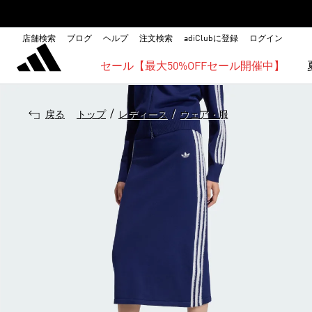
店舗検索
ブログ
ヘルプ
注文検索
adiClubに登録
ログイン
セール【最大50%OFFセール開催中】
/
/
戻る
トップ
レディース
ウェア・服