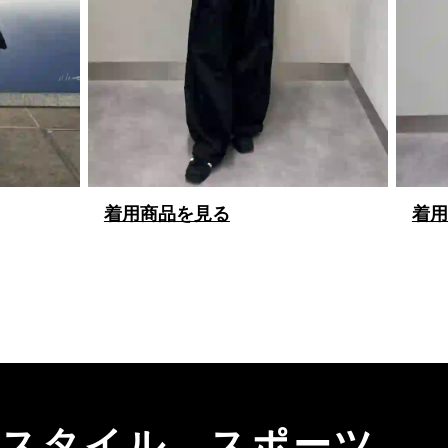
着用商品を見る
着用
、スタイル、スポーツ