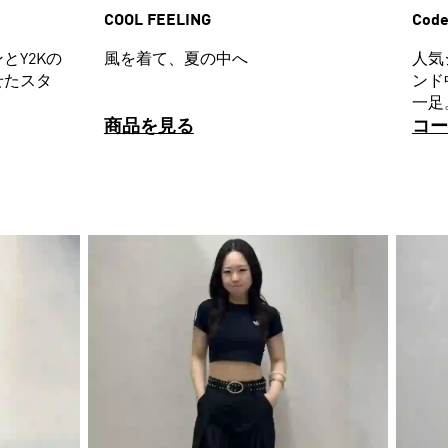
COOL FEELING
Code
とY2Kの
風を着て、夏の中へ
人気
せたスタ
ンド
一足
商品を見る
コー