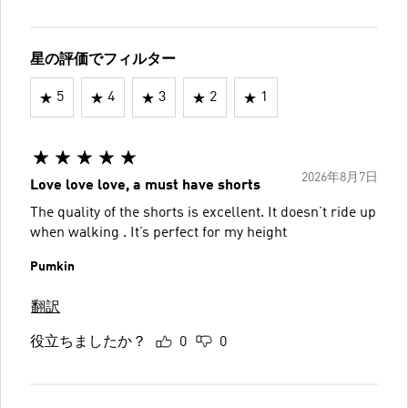
星の評価でフィルター
5
4
3
2
1
2026年8月7日
Love love love, a must have shorts
The quality of the shorts is excellent. It doesn’t ride up
when walking . It’s perfect for my height
Pumkin
翻訳
役立ちましたか？
0
0