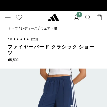
1
/
/
トップ
レディース
ウェア・服
4.8
(262)
ファイヤーバード クラシック ショー
ツ
価格
¥5,500