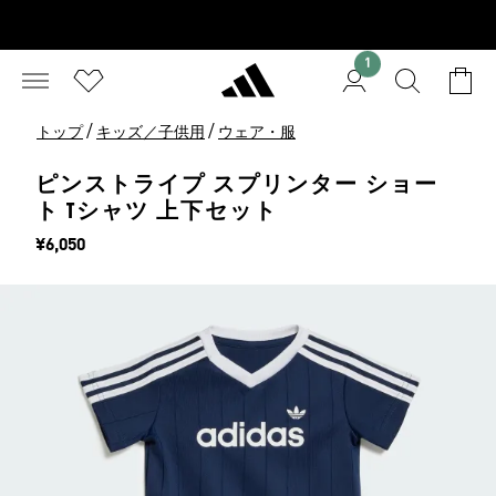
1
/
/
トップ
キッズ／子供用
ウェア・服
ピンストライプ スプリンター ショー
ト Tシャツ 上下セット
価格
¥6,050