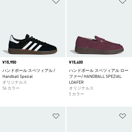
価格
¥15,950
価格
¥15,400
ハンドボール スペツィアル /
ハンドボール スペツィアル ロー
Handball Spezial
ファー/ HANDBALL SPEZIAL
オリジナルス
LOAFER
56 カラー
オリジナルス
5 カラー
ほしいものリストに追加
ほ