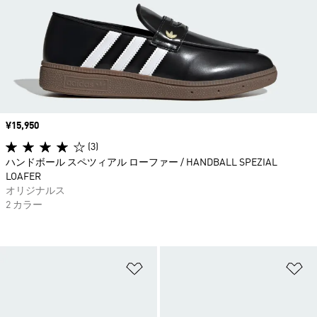
価格
¥15,950
(3)
ハンドボール スペツィアル ローファー / HANDBALL SPEZIAL
LOAFER
オリジナルス
2 カラー
ほしいものリストに追加
ほ