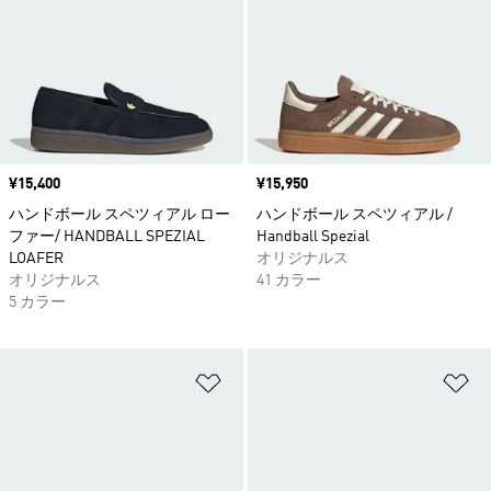
価格
¥15,400
価格
¥15,950
ハンドボール スペツィアル ロー
ハンドボール スペツィアル /
ファー/ HANDBALL SPEZIAL
Handball Spezial
LOAFER
オリジナルス
オリジナルス
41 カラー
5 カラー
ほしいものリストに追加
ほ