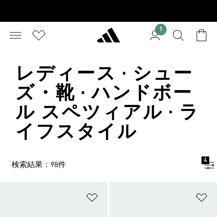
1
レディース · シュー
ズ・靴 · ハンドボー
ル スペツィアル · ラ
イフスタイル
4
検索結果：98件
ほしいものリストに追加
ほ