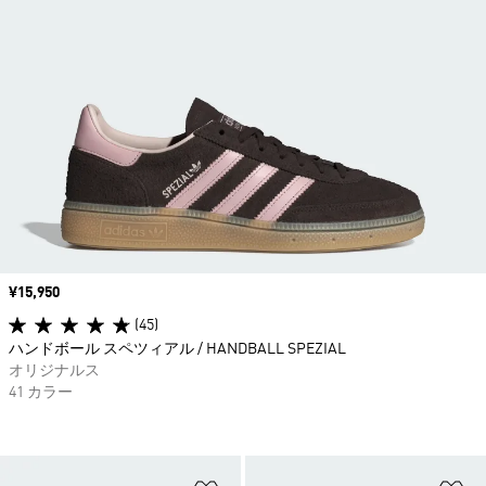
価格
¥15,950
(45)
ハンドボール スペツィアル / HANDBALL SPEZIAL
オリジナルス
41 カラー
ほしいものリストに追加
ほ