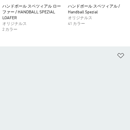
ハンドボール スペツィアル ロー
ハンドボール スペツィアル /
ファー / HANDBALL SPEZIAL
Handball Spezial
LOAFER
オリジナルス
オリジナルス
41 カラー
2 カラー
ほ