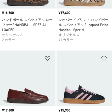
価格
¥16,500
価格
¥17,600
ハンドボール スペツィアル ロー
レオパードプリント ハンドボー
ファー/ HANDBALL SPEZIAL
ル スペツィアル / Leopard Print
LOAFER
Handball Spezial
オリジナルス
オリジナルス
2 カラー
41 カラー
ほしいものリストに追加
ほ
価格
¥17,600
価格
¥15,950