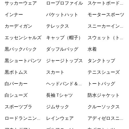
サッカーウェア
ロープロファイル
スケートボードシ
ューズ
インナー
バケットハット
モータースポーツ
カーディガン
テレックス
スニーカーインソ
ックス
エッセンシャルズ
キャップ（帽子）
スウェット（トレ
ーナー）
黒バックパック
ダッフルバッグ
水着
黒ショートパンツ
ジャージトップス
タンクトップ
黒ボトムス
スカート
テニスシューズ
白パーカー
ヘッドバンド＆バ
トートバッグ
イザー
白シューズ
長袖 Tシャツ
防水ジャケット
スポーツブラ
ジムサック
クルーソックス
ロードランニング
レインウェア
アディゼロスニー
シューズ
カー