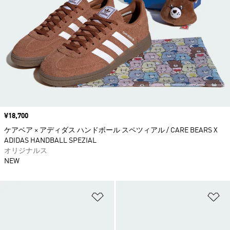
価格
¥18,700
ケアベア × アディダス ハンドボール スペツィアル / CARE BEARS X
ADIDAS HANDBALL SPEZIAL
オリジナルス
NEW
ほしいものリストに追加
ほ