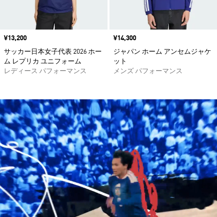
価格
¥13,200
価格
¥14,300
サッカー日本女子代表 2026 ホー
ジャパン ホーム アンセムジャケ
ム レプリカ ユニフォーム
ット
レディース パフォーマンス
メンズ パフォーマンス