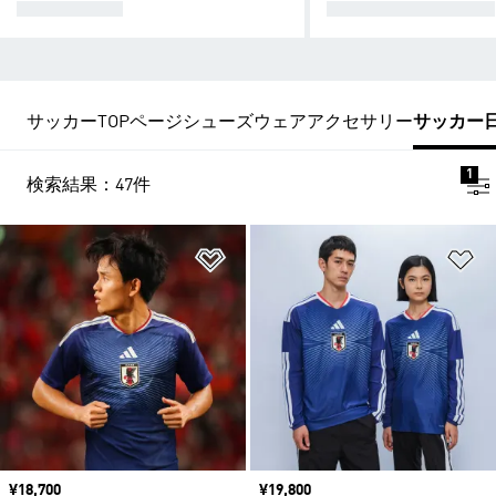
ユニフォーム
ジャケット/トップス
サッカーTOPページ
シューズ
ウェア
アクセサリー
サッカー
1
検索結果：47件
ほしいものリストに追加
ほ
価格
¥18,700
価格
¥19,800