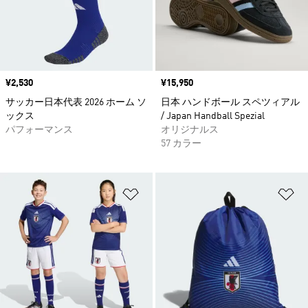
価格
¥2,530
価格
¥15,950
サッカー日本代表 2026 ホーム ソ
日本 ハンドボール スペツィアル
ックス
/ Japan Handball Spezial
パフォーマンス
オリジナルス
57 カラー
ほしいものリストに追加
ほ