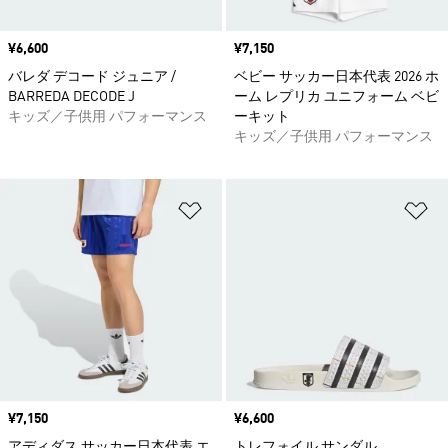
価格
¥6,600
価格
¥7,150
バレダ デコード ジュニア /
ベビー サッカー日本代表 2026 ホ
BARREDA DECODE J
ーム レプリカ ユニフォーム ベビ
キッズ／子供用 パフォーマンス
ーキット
キッズ／子供用 パフォーマンス
ほしいものリストに追加
ほ
価格
¥7,150
価格
¥6,600
アディダス サッカー日本代表 エ
トレフォイル サンダル