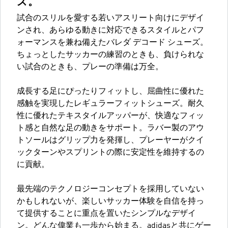
ズ。
試合のスリルを愛する若いアスリート向けにデザイ
ンされ、あらゆる動きに対応できるスタイルとパフ
ォーマンスを兼ね備えたバレダ デコード シューズ。
ちょっとしたサッカーの練習のときも、負けられな
い試合のときも、プレーの準備は万全。
成長する足にぴったりフィットし、屈曲性に優れた
感触を実現したレギュラーフィットシューズ。耐久
性に優れたテキスタイルアッパーが、快適なフィッ
ト感と自然な足の動きをサポート。ラバー製のアウ
トソールはグリップ力を発揮し、プレーヤーがクイ
ックターンやスプリントの際に安定性を維持するの
に貢献。
最先端のテクノロジーコンセプトを採用していない
かもしれないが、楽しいサッカー体験を自信を持っ
て提供することに重点を置いたシンプルなデザイ
ン。どんな偉業も一歩から始まる。adidasと共にゲー