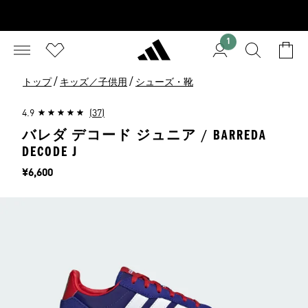
1
/
/
トップ
キッズ／子供用
シューズ・靴
4.9
(37)
バレダ デコード ジュニア / BARREDA
DECODE J
価格
¥6,600