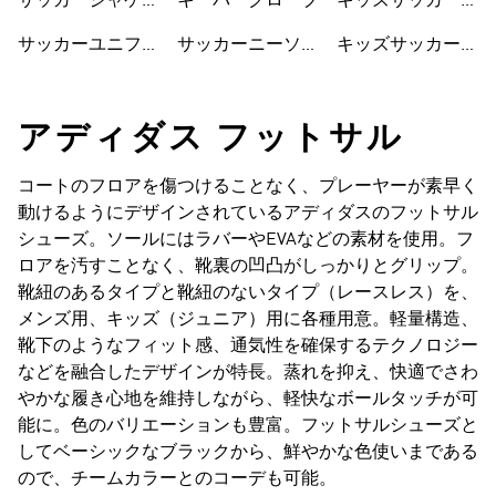
サッカージャケッ
キーパーグローブ
キッズサッカーウ
ト
ェア
サッカーユニフォ
サッカーニーソッ
キッズサッカーシ
ーム
クス
ューズ
アディダス フットサル
コートのフロアを傷つけることなく、プレーヤーが素早く
動けるようにデザインされているアディダスのフットサル
シューズ。ソールにはラバーやEVAなどの素材を使用。フ
ロアを汚すことなく、靴裏の凹凸がしっかりとグリップ。
靴紐のあるタイプと靴紐のないタイプ（レースレス）を、
メンズ用、キッズ（ジュニア）用に各種用意。軽量構造、
靴下のようなフィット感、通気性を確保するテクノロジー
などを融合したデザインが特長。蒸れを抑え、快適でさわ
やかな履き心地を維持しながら、軽快なボールタッチが可
能に。色のバリエーションも豊富。フットサルシューズと
してベーシックなブラックから、鮮やかな色使いまである
ので、チームカラーとのコーデも可能。