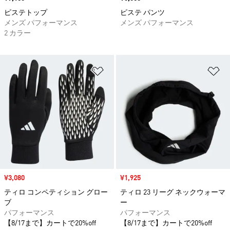
ピステトップ
ピステ パンツ
メンズ パフォーマンス
メンズ パフォーマンス
2 カラー
ほしいものリストに追加
ほ
セール価格
¥3,080
セール価格
¥1,925
ティロ コンペティション グロー
ティロ 23 リーグ ネックウォーマ
ブ
ー
パフォーマンス
パフォーマンス
【8/17まで】カートで20%off
【8/17まで】カートで20%off