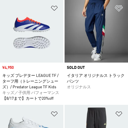
ほしいものリストに追加
ほ
セール価格
¥4,950
SOLD OUT
キッズ プレデター LEAGUE TF /
イタリア オリジナルス トラック
ターフ用（トレーニングシュー
パンツ
ズ）/ Predator League TF Kids
オリジナルス
キッズ／子供用 パフォーマンス
【8/17まで】カートで20%off
ほしいものリストに追加
ほ