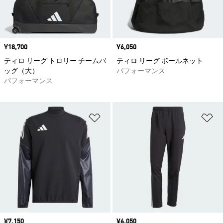
価格
¥18,700
価格
¥6,050
ティロ リーグ トロリー チームバ
ティロ リーグ ボールネット
ッグ（大）
パフォーマンス
パフォーマンス
ほしいものリストに追加
ほ
価格
¥7,150
価格
¥6,050