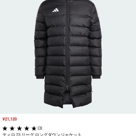
セール価格
¥21,120
(3)
ティロ 23 リーグ ロングダウンジャケット