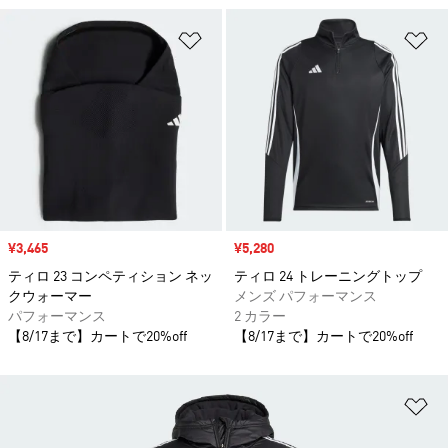
ほしいものリストに追加
ほ
セール価格
¥3,465
セール価格
¥5,280
ティロ 23 コンペティション ネッ
ティロ 24 トレーニングトップ
クウォーマー
メンズ パフォーマンス
パフォーマンス
2 カラー
【8/17まで】カートで20%off
【8/17まで】カートで20%off
ほ