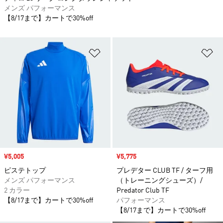
メンズ パフォーマンス
【8/17まで】カートで30%off
ほしいものリストに追加
ほ
セール価格
¥5,005
セール価格
¥5,775
ピステトップ
プレデター CLUB TF / ターフ用
メンズ パフォーマンス
（トレーニングシューズ）/
2 カラー
Predator Club TF
【8/17まで】カートで30%off
パフォーマンス
【8/17まで】カートで30%off