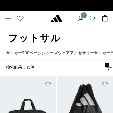
1
フットサル
サッカーTOPページ
シューズ
ウェア
アクセサリー
サッカー
1
検索結果：15件
ほしいものリストに追加
ほ