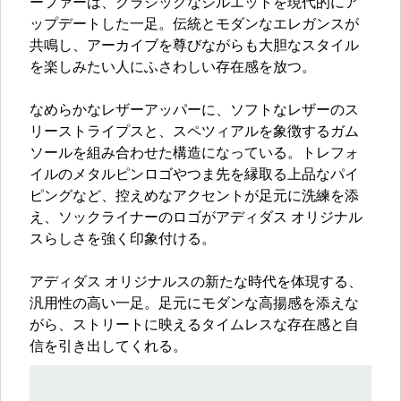
ーファーは、クラシックなシルエットを現代的にア
ップデートした一足。伝統とモダンなエレガンスが
共鳴し、アーカイブを尊びながらも大胆なスタイル
を楽しみたい人にふさわしい存在感を放つ。
なめらかなレザーアッパーに、ソフトなレザーのス
リーストライプスと、スペツィアルを象徴するガム
ソールを組み合わせた構造になっている。トレフォ
イルのメタルピンロゴやつま先を縁取る上品なパイ
ピングなど、控えめなアクセントが足元に洗練を添
え、ソックライナーのロゴがアディダス オリジナル
スらしさを強く印象付ける。
アディダス オリジナルスの新たな時代を体現する、
汎用性の高い一足。足元にモダンな高揚感を添えな
がら、ストリートに映えるタイムレスな存在感と自
信を引き出してくれる。