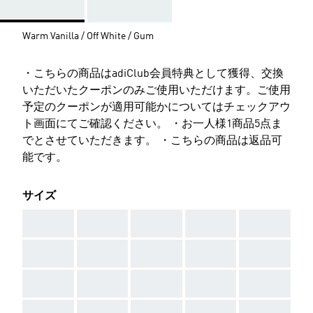
Warm Vanilla / Off White / Gum
・こちらの商品はadiClub会員特典として獲得、交換
いただいたクーポンのみご使用いただけます。ご使用
予定のクーポンが適用可能かについてはチェックアウ
ト画面にてご確認ください。 ・お一人様1商品5点ま
でとさせていただきます。 ・こちらの商品は返品可
能です。
サイズ
AAA
AAA
AAA
AAA
AAA
AAA
AAA
AAA
AAA
AAA
AAA
AAA
AAA
AAA
AAA