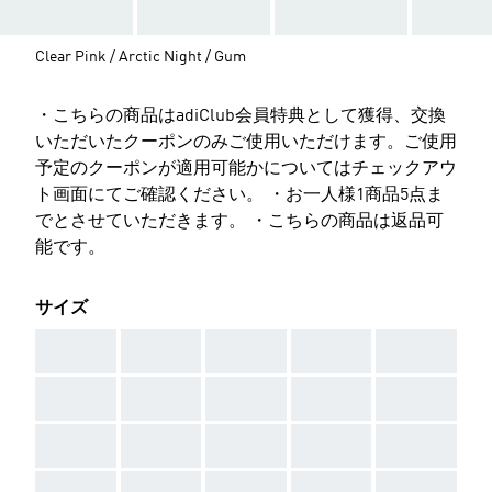
Clear Pink / Arctic Night / Gum
・こちらの商品はadiClub会員特典として獲得、交換
いただいたクーポンのみご使用いただけます。ご使用
予定のクーポンが適用可能かについてはチェックアウ
ト画面にてご確認ください。 ・お一人様1商品5点ま
でとさせていただきます。 ・こちらの商品は返品可
能です。
サイズ
AAA
AAA
AAA
AAA
AAA
AAA
AAA
AAA
AAA
AAA
AAA
AAA
AAA
AAA
AAA