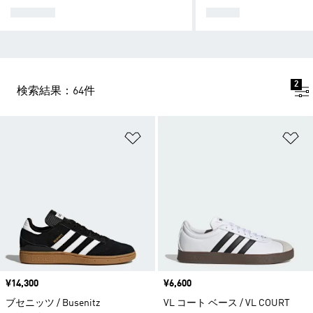
シューズ
ウェア
2
検索結果：64件
ほしいものリストに追加
ほ
価格
¥14,300
価格
¥6,600
ブセニッツ / Busenitz
VL コート ベース / VL COURT