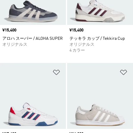
価格
¥15,400
価格
¥15,400
アロハ スーパー / ALOHA SUPER
テッキラ カップ / Tekkira Cup
オリジナルス
オリジナルス
4 カラー
ほしいものリストに追加
ほ