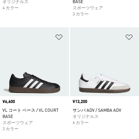
オリジナルス
BASE
4 カラー
スポーツウェア
3 カラー
ほしいものリストに追加
ほ
価格
¥6,600
価格
¥13,200
VL コート ベース / VL COURT
サンバ ADV / SAMBA ADV
BASE
オリジナルス
スポーツウェア
6 カラー
3 カラー