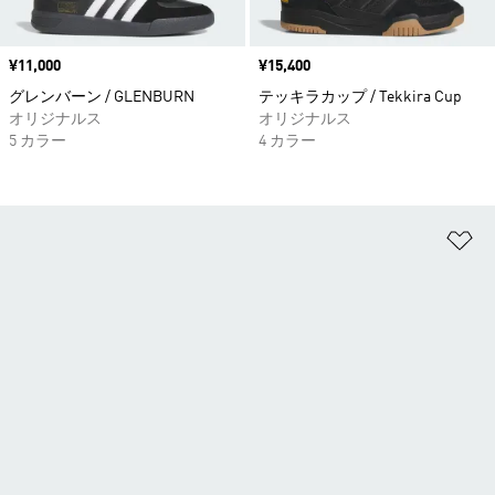
価格
¥11,000
価格
¥15,400
グレンバーン / GLENBURN
テッキラカップ / Tekkira Cup
オリジナルス
オリジナルス
5 カラー
4 カラー
ほ