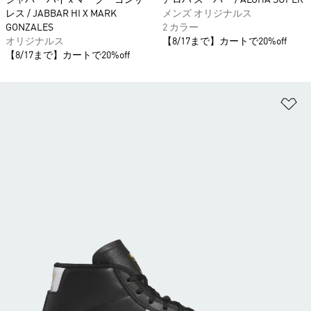
ジャバー ハイｘマーク・ゴンザ
アロハ スーパー / ALOHA SUPER
レス / JABBAR HI X MARK
メンズ オリジナルス
GONZALES
2 カラー
オリジナルス
【8/17まで】カートで20%off
【8/17まで】カートで20%off
ほ