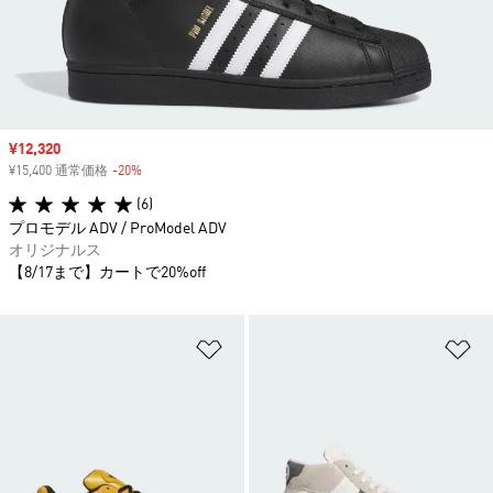
セール価格
¥12,320
¥15,400 通常価格
-20%
割引
(6)
プロモデル ADV / ProModel ADV
オリジナルス
【8/17まで】カートで20%off
ほしいものリストに追加
ほ