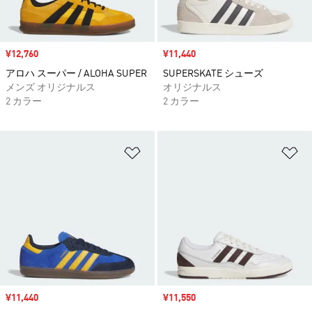
セール価格
¥12,760
セール価格
¥11,440
アロハ スーパー / ALOHA SUPER
SUPERSKATE シューズ
メンズ オリジナルス
オリジナルス
2 カラー
2 カラー
ほしいものリストに追加
ほ
セール価格
¥11,440
セール価格
¥11,550