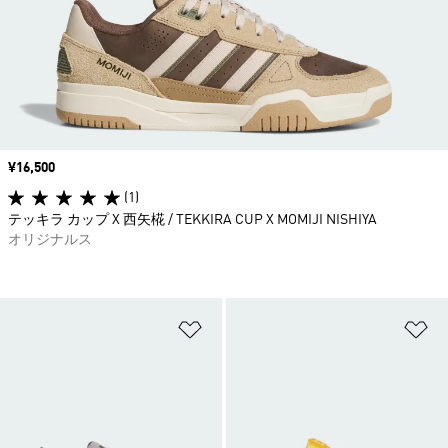
価格
¥16,500
(1)
テッキラ カップ X 西矢椛 / TEKKIRA CUP X MOMIJI NISHIYA
オリジナルス
ほしいものリストに追加
ほ