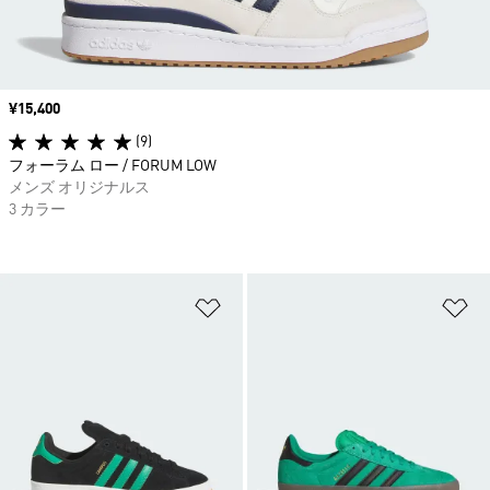
価格
¥15,400
(9)
フォーラム ロー / FORUM LOW
メンズ オリジナルス
3 カラー
ほしいものリストに追加
ほ