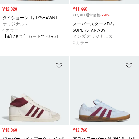
セール価格
¥12,320
セール価格
¥11,440
¥14,300 通常価格
-20%
割引
タイショーン II / TYSHAWN II
オリジナルス
スーパースター ADV /
4 カラー
SUPERSTAR ADV
【8/17まで】カートで20%off
メンズ オリジナルス
3 カラー
ほしいものリストに追加
ほ
セール価格
¥13,860
セール価格
¥12,760