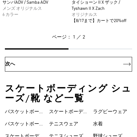
サンバADV / Samba ADV
タイショーン II X ザック /
メンズ オリジナルス
Tyshawn II X Zach
6 カラー
オリジナルス
【8/17まで】カートで20%off
ページ： 1 ／ 2
次へ
スケートボーディング シュ
ーズ/靴 など一覧
バスケットボール
スケートボーディ
ウェア
ラグビーウェア
ウェア
ングシューズ
テニスウェア
バスケットボール
水着
シューズ
テニスシューズ
スケートボーディ
野球シューズ