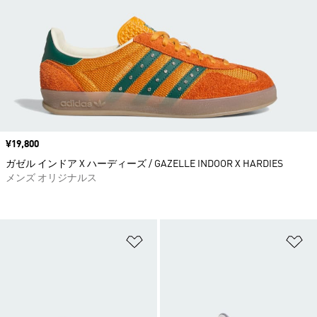
価格
¥19,800
ガゼル インドア X ハーディーズ / GAZELLE INDOOR X HARDIES
メンズ オリジナルス
ほしいものリストに追加
ほ