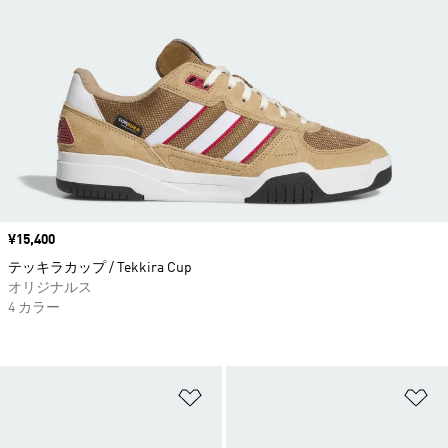
価格
¥15,400
テッキラカップ / Tekkira Cup
オリジナルス
4 カラー
ほしいものリストに追加
ほ