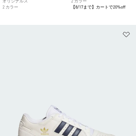
オリジナルス
2 カラー
2 カラー
【8/17まで】カートで20%off
ほ