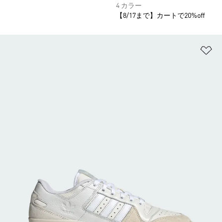
4 カラー
【8/17まで】カートで20%off
ほ