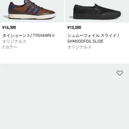
価格
¥14,300
価格
¥13,200
タイショーン II / TYSHAWN II
シュムーフォイル スライド /
オリジナルス
SHMOOOFOIL SLIDE
2 カラー
オリジナルス
ほ