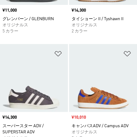
価格
¥11,000
価格
¥14,300
グレンバーン / GLENBURN
タイショーン II / Tyshawn II
オリジナルス
オリジナルス
5 カラー
2 カラー
ほしいものリストに追加
ほ
価格
¥14,300
セール価格
¥10,010
スーパースター ADV /
キャンパスADV / Campus ADV
SUPERSTAR ADV
オリジナルス