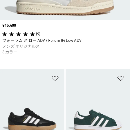
価格
¥15,400
(9)
フォーラム 84 ロー ADV / Forum 84 Low ADV
メンズ オリジナルス
3 カラー
ほしいものリストに追加
ほ