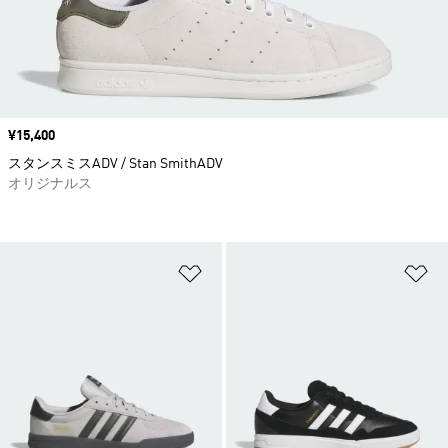
価格
¥15,400
スタンスミスADV / Stan SmithADV
オリジナルス
ほしいものリストに追加
ほ