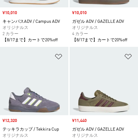
セール価格
¥10,010
セール価格
¥10,010
キャンパスADV / Campus ADV
ガゼル ADV / GAZELLE ADV
オリジナルス
オリジナルス
2 カラー
4 カラー
【8/17まで】カートで20%off
【8/17まで】カートで20%off
ほしいものリストに追加
ほ
セール価格
¥12,320
セール価格
¥11,440
テッキラカップ / Tekkira Cup
ガゼル ADV / GAZELLE ADV
オリジナルス
オリジナルス