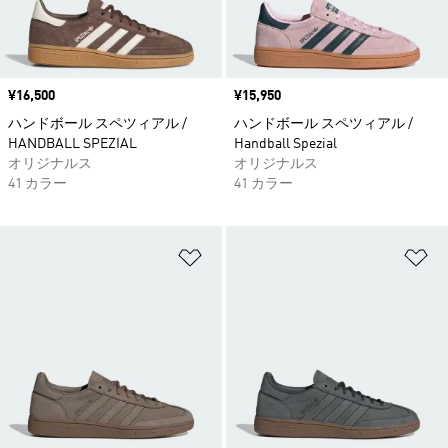
価格
¥16,500
価格
¥15,950
ハンドボール スペツィアル /
ハンドボール スペツィアル /
HANDBALL SPEZIAL
Handball Spezial
オリジナルス
オリジナルス
41 カラー
41 カラー
ほしいものリストに追加
ほ