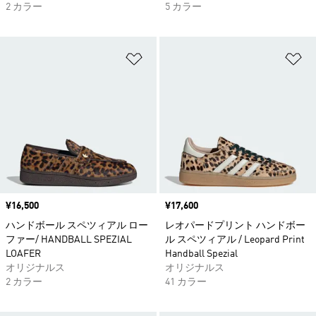
2 カラー
5 カラー
ほしいものリストに追加
ほ
価格
¥16,500
価格
¥17,600
ハンドボール スペツィアル ロー
レオパードプリント ハンドボー
ファー/ HANDBALL SPEZIAL
ル スペツィアル / Leopard Print
LOAFER
Handball Spezial
オリジナルス
オリジナルス
2 カラー
41 カラー