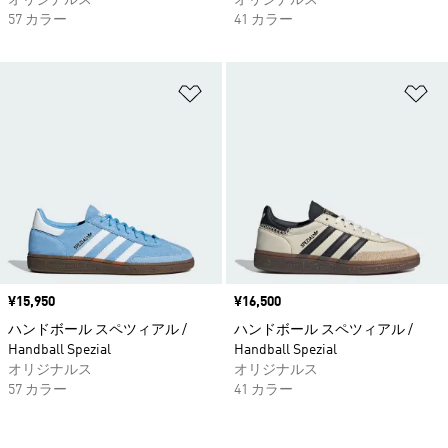
57 カラー
41 カラー
ほしいものリストに追加
ほ
価格
¥15,950
価格
¥16,500
ハンドボール スペツィアル /
ハンドボール スペツィアル /
Handball Spezial
Handball Spezial
オリジナルス
オリジナルス
57 カラー
41 カラー