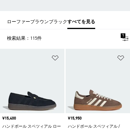
ローファー
ブラウン
ブラック
すべてを見る
1
検索結果：115件
ほしいものリストに追加
ほ
価格
¥15,400
価格
¥15,950
ハンドボール スペツィアル ロー
ハンドボール スペツィアル /