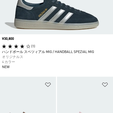
価格
¥30,800
(1)
ハンドボール スペツィアル MIG / HANDBALL SPEZIAL MIG
オリジナルス
4 カラー
NEW
ほしいものリストに追加
ほ