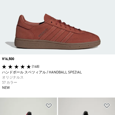
価格
¥16,500
(148)
ハンドボール スペツィアル / HANDBALL SPEZIAL
オリジナルス
57 カラー
NEW
ほしいものリストに追加
ほ