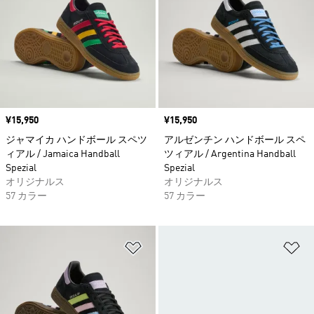
価格
¥15,950
価格
¥15,950
ジャマイカ ハンドボール スペツ
アルゼンチン ハンドボール スペ
ィアル / Jamaica Handball
ツィアル / Argentina Handball
Spezial
Spezial
オリジナルス
オリジナルス
57 カラー
57 カラー
ほしいものリストに追加
ほ