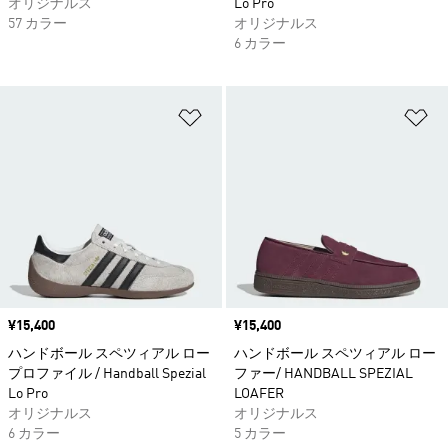
オリジナルス
Lo Pro
57 カラー
オリジナルス
6 カラー
ほしいものリストに追加
ほ
価格
¥15,400
価格
¥15,400
ハンドボール スペツィアル ロー
ハンドボール スペツィアル ロー
プロファイル / Handball Spezial
ファー/ HANDBALL SPEZIAL
Lo Pro
LOAFER
オリジナルス
オリジナルス
6 カラー
5 カラー