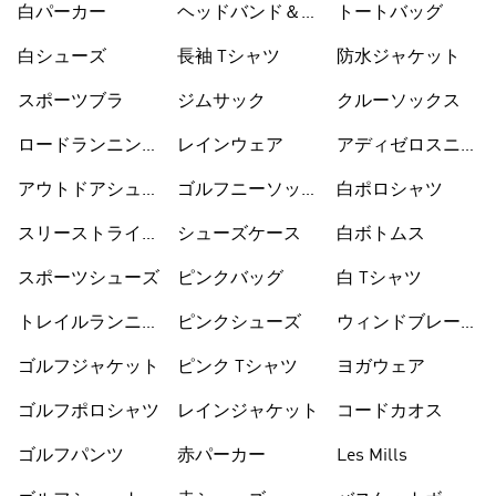
白パーカー
ヘッドバンド＆バ
トートバッグ
イザー
白シューズ
長袖 Tシャツ
防水ジャケット
スポーツブラ
ジムサック
クルーソックス
ロードランニング
レインウェア
アディゼロスニー
シューズ
カー
アウトドアシュー
ゴルフニーソック
白ポロシャツ
ズ
ス
スリーストライプ
シューズケース
白ボトムス
ス
スポーツシューズ
ピンクバッグ
白 Tシャツ
トレイルランニン
ピンクシューズ
ウィンドブレーカ
グシューズ
ー
ゴルフジャケット
ピンク Tシャツ
ヨガウェア
ゴルフポロシャツ
レインジャケット
コードカオス
ゴルフパンツ
赤パーカー
Les Mills