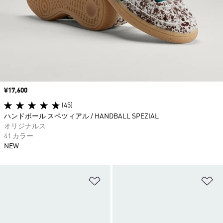
価格
¥17,600
(45)
ハンドボール スペツィアル / HANDBALL SPEZIAL
オリジナルス
41 カラー
NEW
ほしいものリストに追加
ほ