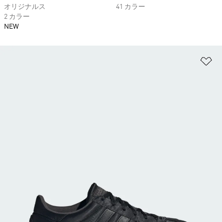
オリジナルス
41 カラー
2 カラー
NEW
ほ