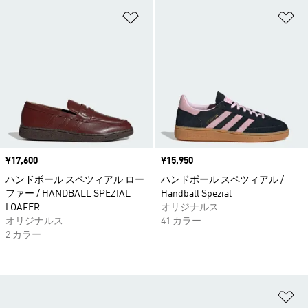
ほしいものリストに追加
ほ
価格
¥17,600
価格
¥15,950
ハンドボール スペツィアル ロー
ハンドボール スペツィアル /
ファー / HANDBALL SPEZIAL
Handball Spezial
LOAFER
オリジナルス
オリジナルス
41 カラー
2 カラー
ほ