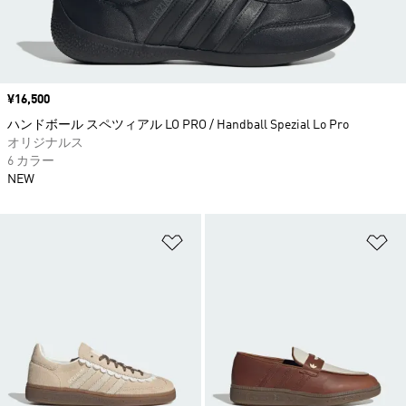
価格
¥16,500
ハンドボール スペツィアル LO PRO / Handball Spezial Lo Pro
オリジナルス
6 カラー
NEW
ほしいものリストに追加
ほ