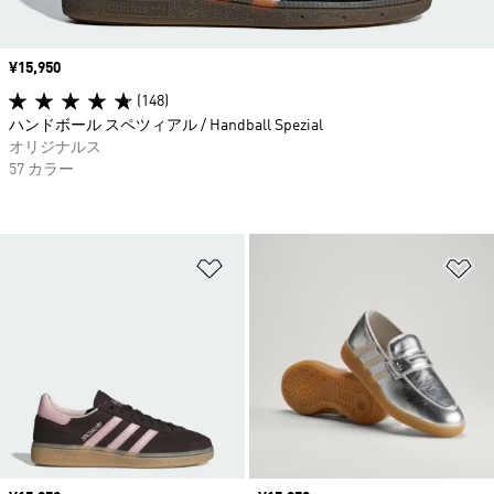
価格
¥15,950
(148)
ハンドボール スペツィアル / Handball Spezial
オリジナルス
57 カラー
ほしいものリストに追加
ほ