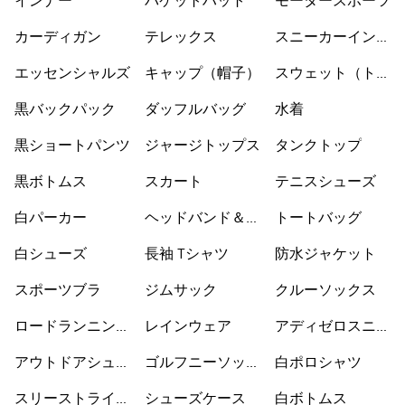
インナー
バケットハット
モータースポーツ
カーディガン
テレックス
スニーカーインソ
ックス
エッセンシャルズ
キャップ（帽子）
スウェット（トレ
ーナー）
黒バックパック
ダッフルバッグ
水着
黒ショートパンツ
ジャージトップス
タンクトップ
黒ボトムス
スカート
テニスシューズ
白パーカー
ヘッドバンド＆バ
トートバッグ
イザー
白シューズ
長袖 Tシャツ
防水ジャケット
スポーツブラ
ジムサック
クルーソックス
ロードランニング
レインウェア
アディゼロスニー
シューズ
カー
アウトドアシュー
ゴルフニーソック
白ポロシャツ
ズ
ス
スリーストライプ
シューズケース
白ボトムス