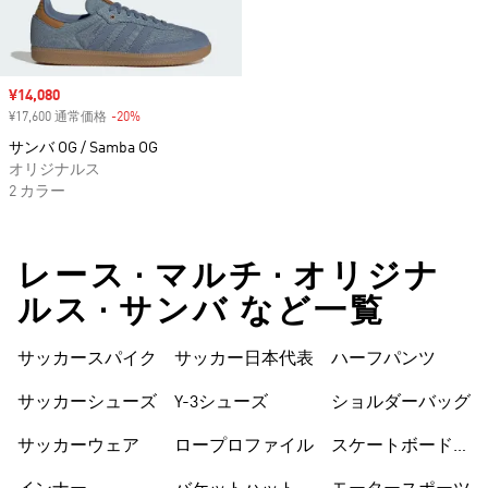
セール価格
¥14,080
¥17,600 通常価格
-20%
割引
サンバ OG / Samba OG
オリジナルス
2 カラー
レース • マルチ • オリジナ
ルス • サンバ など一覧
サッカースパイク
サッカー日本代表
ハーフパンツ
サッカーシューズ
Y-3シューズ
ショルダーバッグ
サッカーウェア
ロープロファイル
スケートボードシ
ューズ