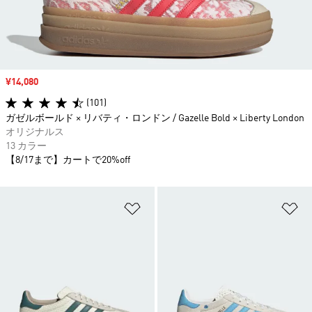
セール価格
¥14,080
(101)
ガゼルボールド × リバティ・ロンドン / Gazelle Bold × Liberty London
オリジナルス
13 カラー
【8/17まで】カートで20%off
ほしいものリストに追加
ほ