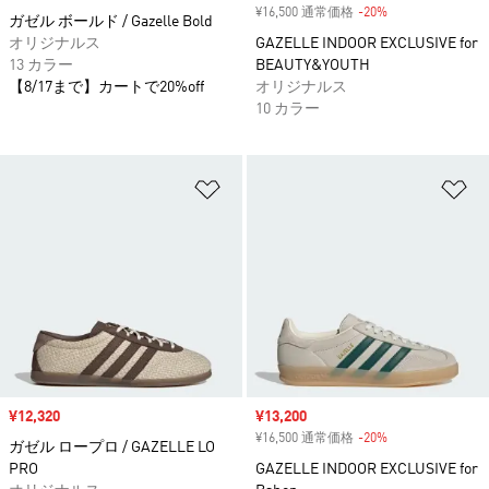
¥16,500 通常価格
-20%
割引
ガゼル ボールド / Gazelle Bold
オリジナルス
GAZELLE INDOOR EXCLUSIVE for
13 カラー
BEAUTY&YOUTH
【8/17まで】カートで20%off
オリジナルス
10 カラー
ほしいものリストに追加
ほ
セール価格
¥12,320
セール価格
¥13,200
¥16,500 通常価格
-20%
割引
ガゼル ロープロ / GAZELLE LO
PRO
GAZELLE INDOOR EXCLUSIVE for