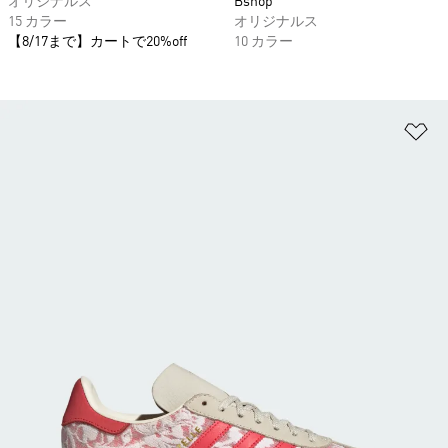
オリジナルス
Bshop
15 カラー
オリジナルス
【8/17まで】カートで20%off
10 カラー
ほ