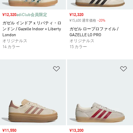
セール価格
¥12,320
adiClub会員限定
セール価格
¥12,320
¥15,400 通常価格
-20%
割引
ガゼル インドアｘリバティ・ロ
ンドン / Gazelle Indoor × Liberty
ガゼル ロープロファイル /
London
GAZELLE LO PRO
オリジナルス
オリジナルス
14 カラー
15 カラー
ほしいものリストに追加
ほ
セール価格
¥11,550
セール価格
¥13,200