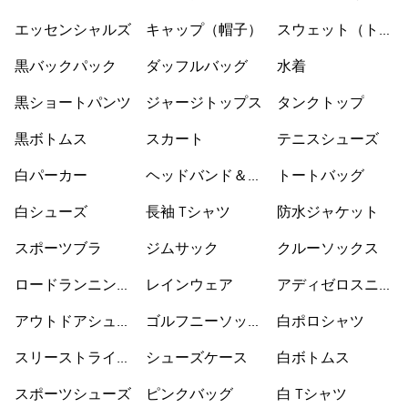
ックス
エッセンシャルズ
キャップ（帽子）
スウェット（トレ
ーナー）
黒バックパック
ダッフルバッグ
水着
黒ショートパンツ
ジャージトップス
タンクトップ
黒ボトムス
スカート
テニスシューズ
白パーカー
ヘッドバンド＆バ
トートバッグ
イザー
白シューズ
長袖 Tシャツ
防水ジャケット
スポーツブラ
ジムサック
クルーソックス
ロードランニング
レインウェア
アディゼロスニー
シューズ
カー
アウトドアシュー
ゴルフニーソック
白ポロシャツ
ズ
ス
スリーストライプ
シューズケース
白ボトムス
ス
スポーツシューズ
ピンクバッグ
白 Tシャツ