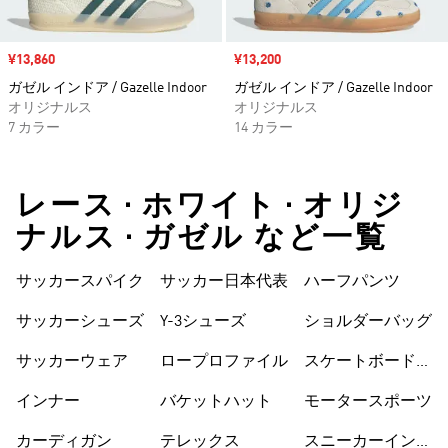
セール価格
¥13,860
セール価格
¥13,200
ガゼル インドア / Gazelle Indoor
ガゼル インドア / Gazelle Indoor
オリジナルス
オリジナルス
7 カラー
14 カラー
レース • ホワイト • オリジ
ナルス • ガゼル など一覧
サッカースパイク
サッカー日本代表
ハーフパンツ
サッカーシューズ
Y-3シューズ
ショルダーバッグ
サッカーウェア
ロープロファイル
スケートボードシ
ューズ
インナー
バケットハット
モータースポーツ
カーディガン
テレックス
スニーカーインソ