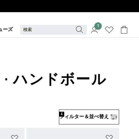
1
ューズ
 · ハンドボール
4
フィルター＆並べ替え
ほしいものリストに追加
ほしいもの