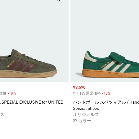
セール価格
¥9,570
常価格
-10%
割引
¥11,165 通常価格
-10%
割引
SPEZIAL EXCLUSIVE for UNITED
ハンドボール スペツィアル / Handb
Spezial Shoes
ス
オリジナルス
57 カラー