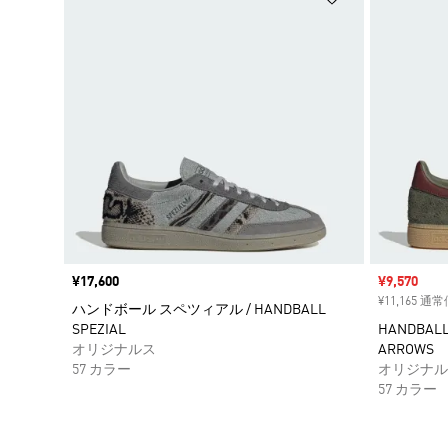
価格
¥17,600
セール価格
¥9,570
¥11,165 通
ハンドボール スペツィアル / HANDBALL
SPEZIAL
HANDBALL 
オリジナルス
ARROWS
57 カラー
オリジナル
57 カラー