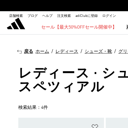
店舗検索
ブログ
ヘルプ
注文検索
adiClubに登録
ログイン
セール【最大50%OFFセール開催中】
戻る
ホーム
レディース
シューズ・靴
グリ
レディース · シ
スペツィアル
検索結果：4件
ほしいものリ