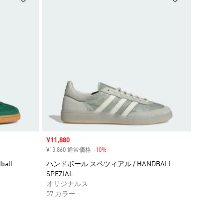
セール価格
¥11,880
¥13,860 通常価格
-10%
割引
all
ハンドボール スペツィアル / HANDBALL
SPEZIAL
オリジナルス
57 カラー