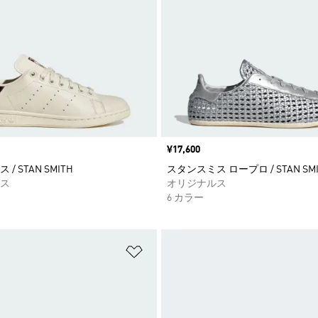
価格
¥17,600
/ STAN SMITH
スタンスミス ロープロ / STAN SMIT
ス
オリジナルス
6 カラー
ストに追加
ほしいものリストに追加