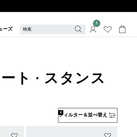
1
ューズ
ート · スタンス
4
フィルター＆並べ替え
ほしいものリストに追加
ほしいもの