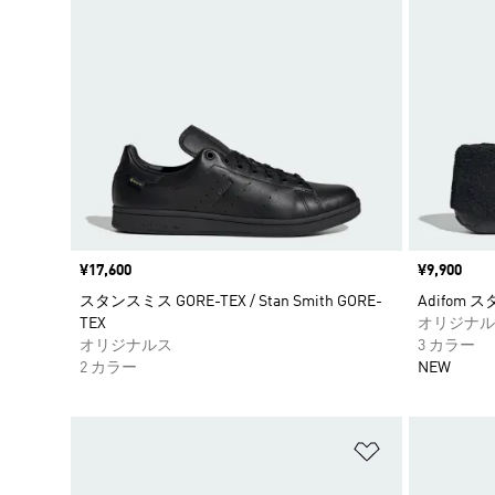
価格
¥17,600
価格
¥9,900
スタンスミス GORE-TEX / Stan Smith GORE-
Adifom ス
TEX
オリジナル
オリジナルス
3 カラー
2 カラー
NEW
ほしいものリ