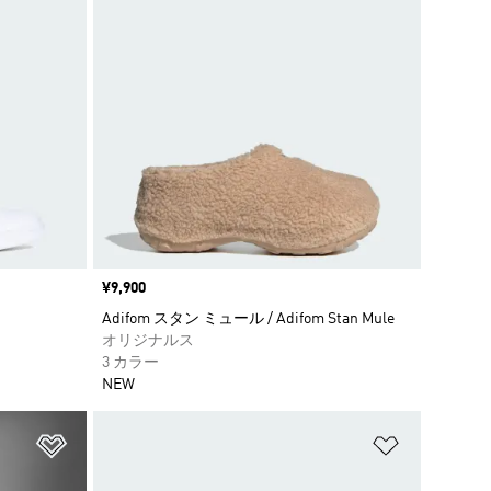
価格
¥9,900
Adifom スタン ミュール / Adifom Stan Mule
オリジナルス
3 カラー
NEW
ほしいものリストに追加
ほしいもの