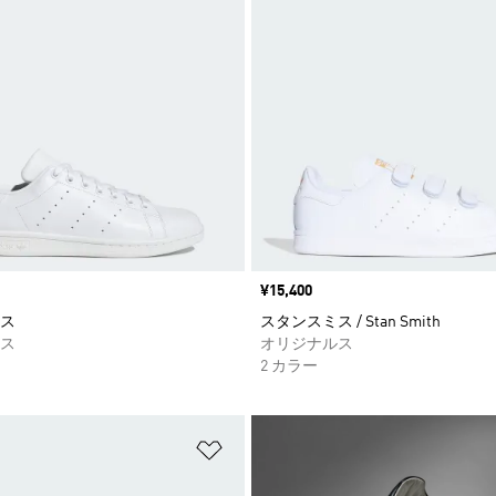
価格
¥15,400
ス
スタンスミス / Stan Smith
ス
オリジナルス
2 カラー
ストに追加
ほしいものリストに追加