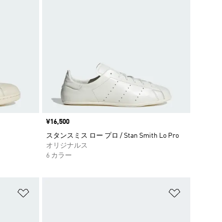
価格
¥16,500
スタンスミス ロー プロ / Stan Smith Lo Pro
オリジナルス
6 カラー
ほしいものリストに追加
ほしいもの