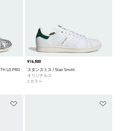
価格
¥16,500
H LO PRO
スタンスミス / Stan Smith
オリジナルス
2 カラー
ほしいものリストに追加
ほしいもの