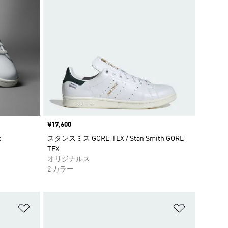
価格
¥17,600
x
スタンスミス GORE-TEX / Stan Smith GORE-
TEX
オリジナルス
2 カラー
ほしいものリストに追加
ほしいもの