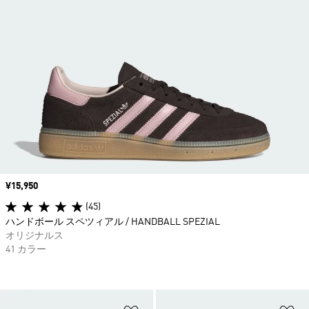
価格
¥15,950
(45)
ハンドボール スペツィアル / HANDBALL SPEZIAL
オリジナルス
41 カラー
ほしいものリストに追加
ほ