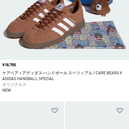
価格
¥18,700
ケアベア × アディダス ハンドボール スペツィアル / CARE BEARS X
ADIDAS HANDBALL SPEZIAL
オリジナルス
NEW
ほしいものリストに追加
ほ