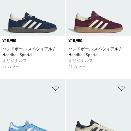
価格
¥15,950
価格
¥15,950
ハンドボール スペツィアル /
ハンドボール スペツィアル /
Handball Spezial
Handball Spezial
オリジナルス
オリジナルス
57 カラー
41 カラー
ほしいものリストに追加
ほ