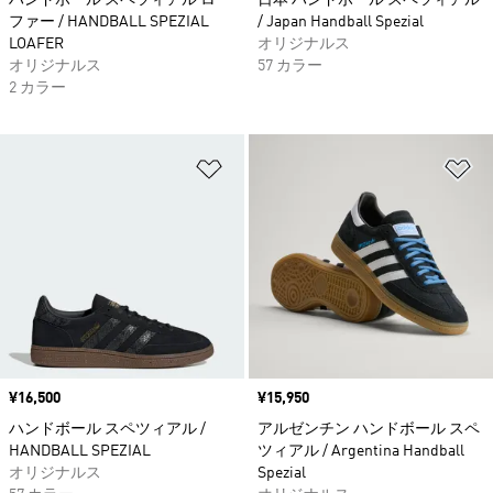
ハンドボール スペツィアル ロー
日本 ハンドボール スペツィアル
ファー / HANDBALL SPEZIAL
/ Japan Handball Spezial
LOAFER
オリジナルス
オリジナルス
57 カラー
2 カラー
ほしいものリストに追加
ほ
価格
¥16,500
価格
¥15,950
ハンドボール スペツィアル /
アルゼンチン ハンドボール スペ
HANDBALL SPEZIAL
ツィアル / Argentina Handball
オリジナルス
Spezial