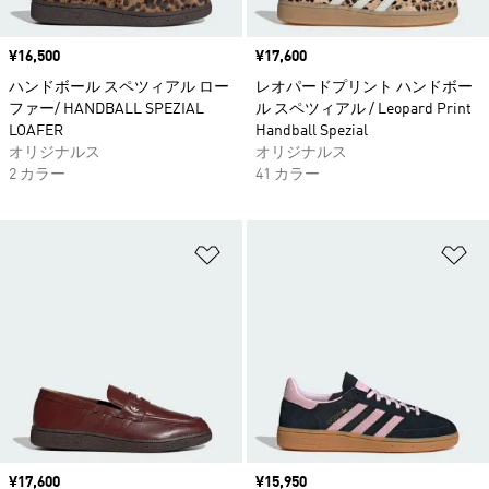
価格
¥16,500
価格
¥17,600
ハンドボール スペツィアル ロー
レオパードプリント ハンドボー
ファー/ HANDBALL SPEZIAL
ル スペツィアル / Leopard Print
LOAFER
Handball Spezial
オリジナルス
オリジナルス
2 カラー
41 カラー
ほしいものリストに追加
ほ
価格
¥17,600
価格
¥15,950