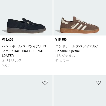
価格
¥15,400
価格
¥15,950
ハンドボール スペツィアル ロー
ハンドボール スペツィアル /
ファー/ HANDBALL SPEZIAL
Handball Spezial
LOAFER
オリジナルス
オリジナルス
41 カラー
5 カラー
ほしいものリストに追加
ほ