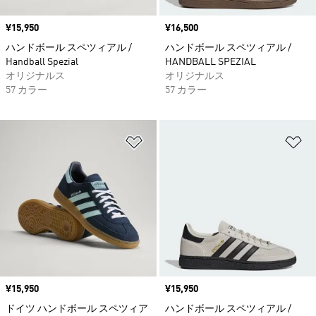
価格
¥15,950
価格
¥16,500
ハンドボール スペツィアル /
ハンドボール スペツィアル /
Handball Spezial
HANDBALL SPEZIAL
オリジナルス
オリジナルス
57 カラー
57 カラー
ほしいものリストに追加
ほ
価格
¥15,950
価格
¥15,950
ドイツ ハンドボール スペツィア
ハンドボール スペツィアル /