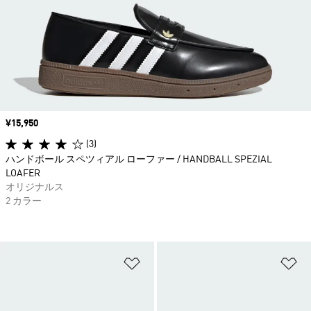
価格
¥15,950
(3)
ハンドボール スペツィアル ローファー / HANDBALL SPEZIAL
LOAFER
オリジナルス
2 カラー
ほしいものリストに追加
ほ