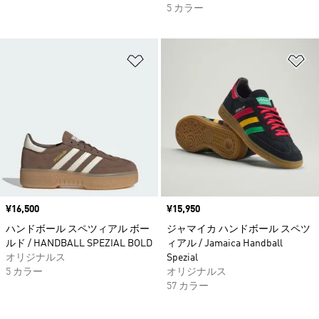
5 カラー
ほしいものリストに追加
ほ
価格
¥16,500
価格
¥15,950
ハンドボール スペツィアル ボー
ジャマイカ ハンドボール スペツ
ルド / HANDBALL SPEZIAL BOLD
ィアル / Jamaica Handball
オリジナルス
Spezial
5 カラー
オリジナルス
57 カラー