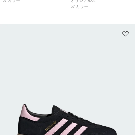
57 カラー
オリジナルス
57 カラー
ほ