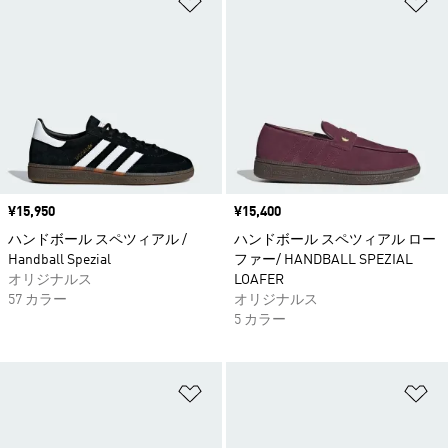
価格
¥15,950
価格
¥15,400
ハンドボール スペツィアル /
ハンドボール スペツィアル ロー
Handball Spezial
ファー/ HANDBALL SPEZIAL
オリジナルス
LOAFER
57 カラー
オリジナルス
5 カラー
ほしいものリストに追加
ほ