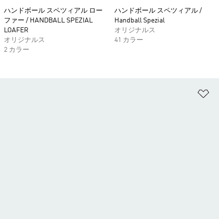
ハンドボール スペツィアル ロー
ハンドボール スペツィアル /
ファー / HANDBALL SPEZIAL
Handball Spezial
LOAFER
オリジナルス
オリジナルス
41 カラー
2 カラー
ほ