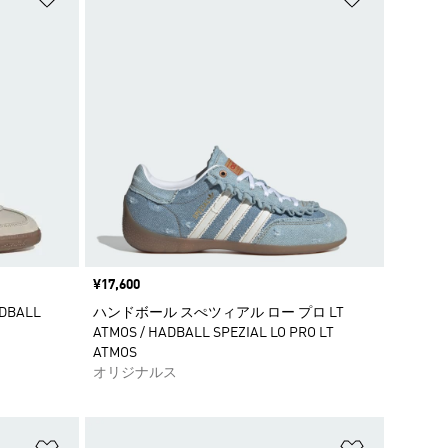
価格
¥17,600
BALL
ハンドボール スぺツィアル ロー プロ LT
ATMOS / HADBALL SPEZIAL LO PRO LT
ATMOS
オリジナルス
ほしいものリストに追加
ほしいもの