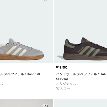
価格
¥16,500
スペツィアル / Handball
ハンドボール スペツィアル / HAND
SPEZIAL
ス
オリジナルス
57 カラー
ストに追加
ほしいものリストに追加