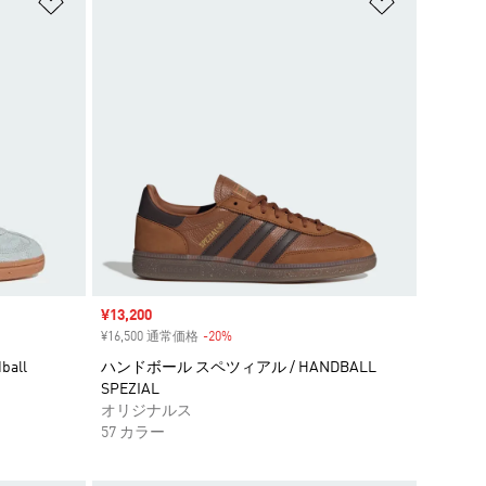
ほしいものリストに追加
ほしいもの
セール価格
¥13,200
¥16,500 通常価格
-20%
割引
all
ハンドボール スペツィアル / HANDBALL
SPEZIAL
オリジナルス
57 カラー