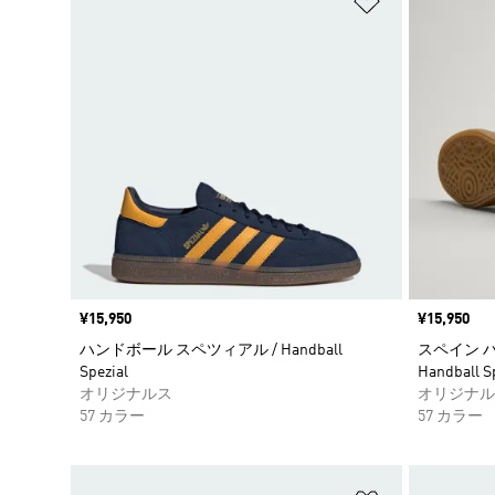
価格
¥15,950
価格
¥15,950
ハンドボール スペツィアル / Handball
スペイン ハ
Spezial
Handball S
オリジナルス
オリジナル
57 カラー
57 カラー