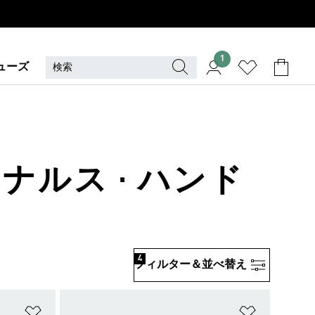
1
ューズ
ナルス · ハンド
4
フィルター＆並べ替え
ほしいものリストに追加
ほしいもの