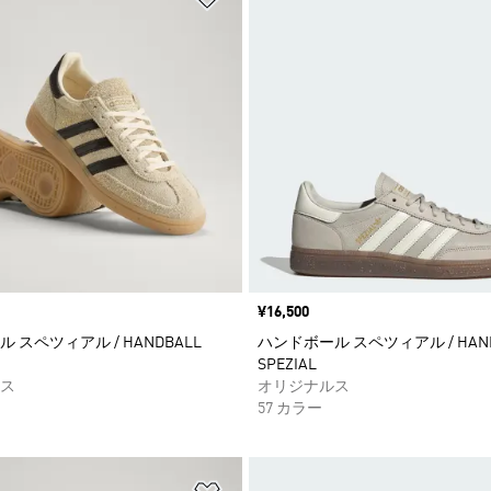
価格
¥16,500
 スペツィアル / HANDBALL
ハンドボール スペツィアル / HAND
SPEZIAL
ス
オリジナルス
57 カラー
ストに追加
ほしいものリストに追加