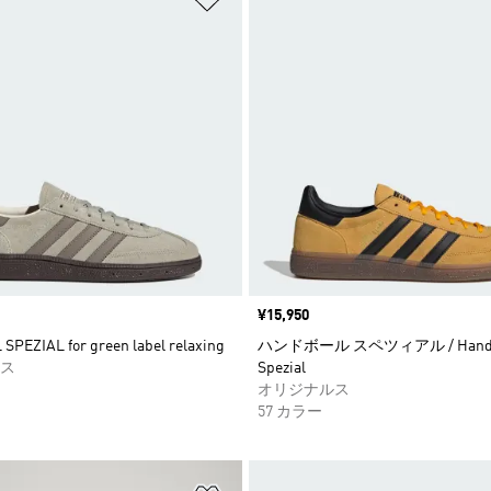
価格
¥15,950
PEZIAL for green label relaxing
ハンドボール スペツィアル / Handb
ス
Spezial
オリジナルス
57 カラー
ストに追加
ほしいものリストに追加