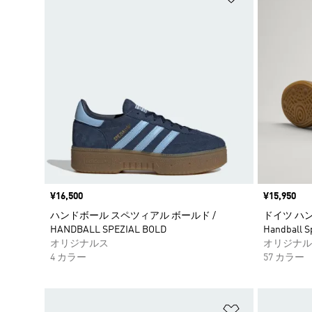
価格
¥16,500
価格
¥15,950
ハンドボール スペツィアル ボールド /
ドイツ ハン
HANDBALL SPEZIAL BOLD
Handball S
オリジナルス
オリジナル
4 カラー
57 カラー
ほしいものリ