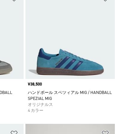
価格
¥38,500
BALL
ハンドボール スペツィアル MIG / HANDBALL
SPEZIAL MIG
オリジナルス
4 カラー
ほしいものリストに追加
ほしいもの