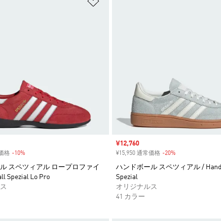
ストに追加
ほしいものリストに追加
セール価格
¥12,760
常価格
-10%
割引
¥15,950 通常価格
-20%
割引
ル スペツィアル ロープロファイ
ハンドボール スペツィアル / Handb
l Spezial Lo Pro
Spezial
ス
オリジナルス
41 カラー