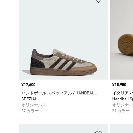
価格
¥17,600
価格
¥15,950
ハンドボール スペツィアル / HANDBALL
イタリア ハ
SPEZIAL
Handball S
オリジナルス
オリジナル
57 カラー
57 カラー
ほしいものリ