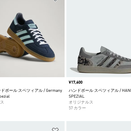
価格
¥17,600
ドボール スペツィアル / Germany
ハンドボール スペツィアル / HAND
pezial
SPEZIAL
ス
オリジナルス
57 カラー
ストに追加
ほしいものリストに追加