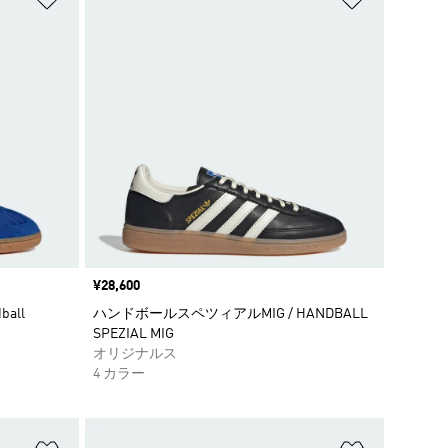
価格
¥28,600
all
ハンドボールスペツィアルMIG / HANDBALL
SPEZIAL MIG
オリジナルス
4 カラー
ほしいものリストに追加
ほしいもの