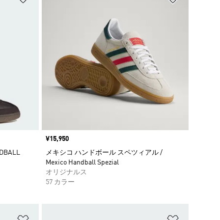
価格
¥15,950
BALL
メキシコ ハンドボール スペツィアル /
Mexico Handball Spezial
オリジナルス
57 カラー
ほしいものリストに追加
ほしいもの