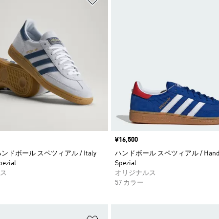
価格
¥16,500
ンドボール スペツィアル / Italy
ハンドボール スペツィアル / Handb
pezial
Spezial
ス
オリジナルス
57 カラー
ストに追加
ほしいものリストに追加