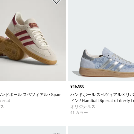
価格
¥16,500
ンドボール スペツィアル / Spain
ハンドボール スペツィアル X リ
pezial
ドン / Handball Spezial x Liberty 
ス
オリジナルス
41 カラー