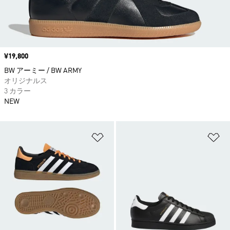
価格
¥19,800
BW アーミー / BW ARMY
オリジナルス
3 カラー
NEW
ほしいものリストに追加
ほ