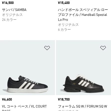
価格
¥16,500
価格
¥15,400
サンバ / SAMBA
ハンドボール スペツィアル ロー
オリジナルス
プロファイル / Handball Spezial
24 カラー
Lo Pro
オリジナルス
6 カラー
ほしいものリストに追加
ほ
価格
¥6,600
価格
¥18,700
VL コート ベース / VL COURT
フォーラム SQ W / FORUM SQ W