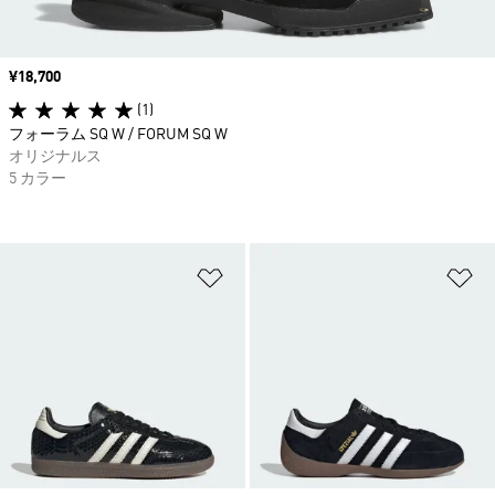
価格
¥18,700
(1)
フォーラム SQ W / FORUM SQ W
オリジナルス
5 カラー
ほしいものリストに追加
ほ