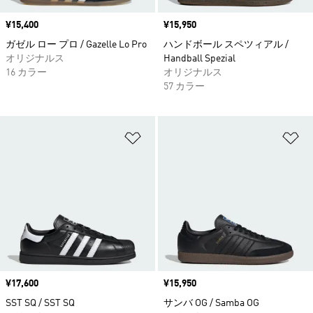
価格
¥15,400
価格
¥15,950
ガゼル ロー プロ / Gazelle Lo Pro
ハンドボール スペツィアル /
オリジナルス
Handball Spezial
16 カラー
オリジナルス
57 カラー
ほしいものリストに追加
ほ
価格
¥17,600
価格
¥15,950
SST SQ / SST SQ
サンバ OG / Samba OG