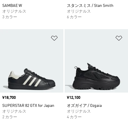
SAMBAE W
スタンスミス / Stan Smith
オリジナルス
オリジナルス
3 カラー
6 カラー
ほしいものリストに追加
ほ
価格
¥18,700
価格
¥12,100
SUPERSTAR 82 GTX for Japan
オズガイア / Ozgaia
オリジナルス
オリジナルス
2 カラー
4 カラー