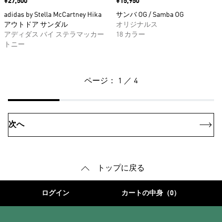
価格
¥27,500
価格
¥15,950
adidas by Stella McCartney Hika
サンバ OG / Samba OG
アウトドア サンダル
オリジナルス
アディダス バイ ステラマッカー
18 カラー
トニー
ページ： 1 ／ 4
次へ
トップに戻る
ログイン
カートの中身（0）