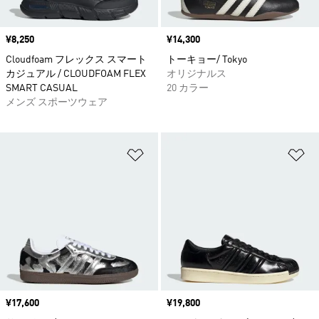
価格
¥8,250
価格
¥14,300
Cloudfoam フレックス スマート
トーキョー/ Tokyo
カジュアル / CLOUDFOAM FLEX
オリジナルス
SMART CASUAL
20 カラー
メンズ スポーツウェア
ほしいものリストに追加
ほ
価格
¥17,600
価格
¥19,800