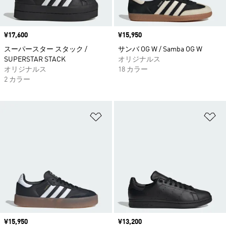
価格
¥17,600
価格
¥15,950
スーパースター スタック /
サンバ OG W / Samba OG W
SUPERSTAR STACK
オリジナルス
オリジナルス
18 カラー
2 カラー
ほしいものリストに追加
ほ
価格
¥15,950
価格
¥13,200