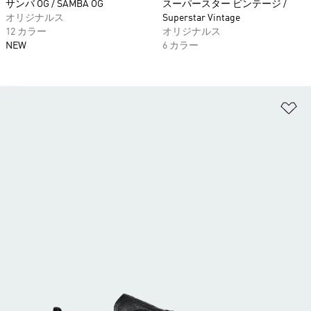
サンバ OG / SAMBA OG
スーパースター ビンテージ /
オリジナルス
Superstar Vintage
12 カラー
オリジナルス
NEW
6 カラー
ほ