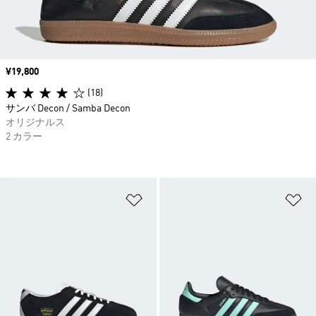
価格
¥19,800
(18)
サンバ Decon / Samba Decon
オリジナルス
2 カラー
ほしいものリストに追加
ほ