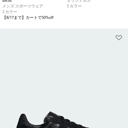
BASE
オリジナルス
メンズ スポーツウェア
5 カラー
3 カラー
【8/17まで】カートで50%off
ほ