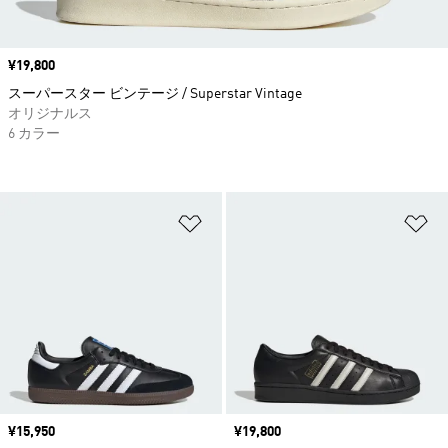
価格
¥19,800
スーパースター ビンテージ / Superstar Vintage
オリジナルス
6 カラー
ほしいものリストに追加
ほ
価格
¥15,950
価格
¥19,800