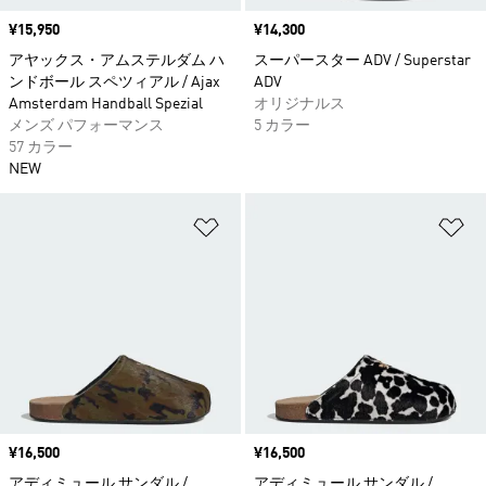
価格
¥15,950
価格
¥14,300
アヤックス・アムステルダム ハ
スーパースター ADV / Superstar
ンドボール スペツィアル / Ajax
ADV
Amsterdam Handball Spezial
オリジナルス
メンズ パフォーマンス
5 カラー
57 カラー
NEW
ほしいものリストに追加
ほ
価格
¥16,500
価格
¥16,500
アディミュール サンダル /
アディミュール サンダル /