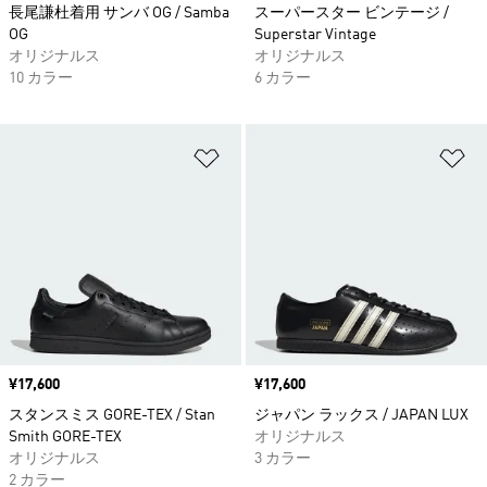
長尾謙杜着用 サンバ OG / Samba
スーパースター ビンテージ /
OG
Superstar Vintage
オリジナルス
オリジナルス
10 カラー
6 カラー
ほしいものリストに追加
ほ
価格
¥17,600
価格
¥17,600
スタンスミス GORE-TEX / Stan
ジャパン ラックス / JAPAN LUX
Smith GORE-TEX
オリジナルス
オリジナルス
3 カラー
2 カラー