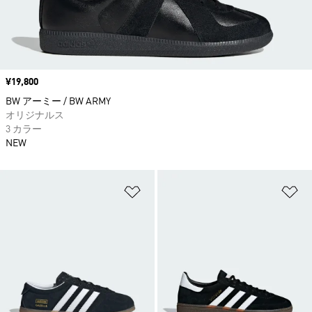
価格
¥19,800
BW アーミー / BW ARMY
オリジナルス
3 カラー
NEW
ほしいものリストに追加
ほ