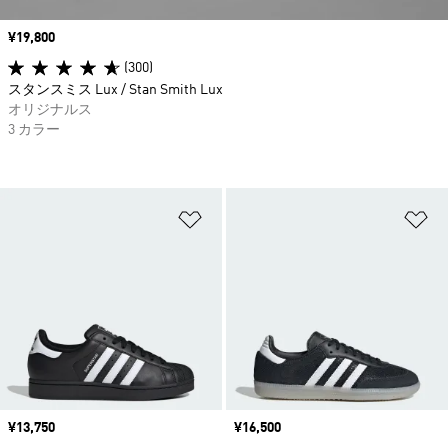
価格
¥19,800
(300)
スタンスミス Lux / Stan Smith Lux
オリジナルス
3 カラー
ほしいものリストに追加
ほ
価格
¥13,750
価格
¥16,500