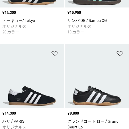
価格
¥14,300
価格
¥15,950
トーキョー/ Tokyo
サンバ OG / Samba OG
オリジナルス
オリジナルス
20 カラー
10 カラー
ほしいものリストに追加
ほ
価格
¥14,300
価格
¥8,800
パリ / PARIS
グランドコート ロー / Grand
オリジナルス
Court Lo