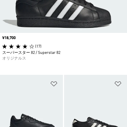
価格
¥18,700
(17)
スーパースター 82 / Superstar 82
オリジナルス
ほしいものリストに追加
ほ