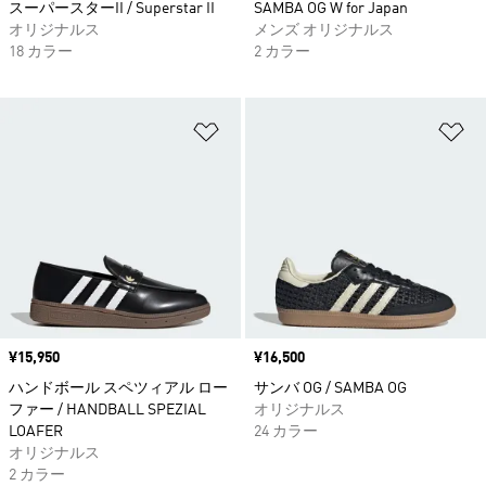
スーパースターII / Superstar II
SAMBA OG W for Japan
オリジナルス
メンズ オリジナルス
18 カラー
2 カラー
ほしいものリストに追加
ほ
価格
¥15,950
価格
¥16,500
ハンドボール スペツィアル ロー
サンバ OG / SAMBA OG
ファー / HANDBALL SPEZIAL
オリジナルス
LOAFER
24 カラー
オリジナルス
2 カラー