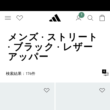
1
メンズ · ストリート
· ブラック · レザー
アッパー
4
検索結果：176件
ほしいものリストに追加
ほ