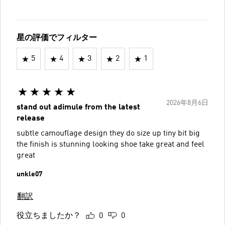
星の評価でフィルター
5
4
3
2
1
2026年8月6日
stand out adimule from the latest
release
subtle camouflage design they do size up tiny bit big
the finish is stunning looking shoe take great and feel
great
unkle07
翻訳
役立ちましたか？
0
0