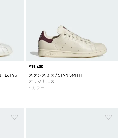
価格
¥15,400
 Lo Pro
スタンスミス / STAN SMITH
オリジナルス
4 カラー
ほしいものリストに追加
ほしいもの