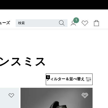
1
ューズ
スタンスミス
4
フィルター＆並べ替え
ほしいものリストに追加
ほしいもの