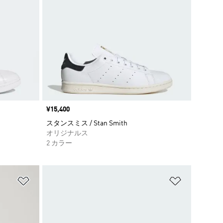
価格
¥15,400
スタンスミス / Stan Smith
オリジナルス
2 カラー
ほしいものリストに追加
ほしいもの