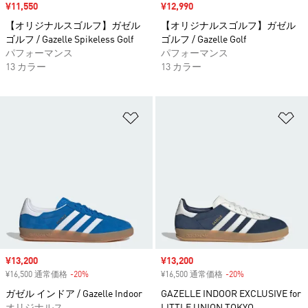
セール価格
¥11,550
セール価格
¥12,990
【オリジナルスゴルフ】ガゼル
【オリジナルスゴルフ】ガゼル
ゴルフ / Gazelle Spikeless Golf
ゴルフ / Gazelle Golf
パフォーマンス
パフォーマンス
13 カラー
13 カラー
ほしいものリストに追加
ほ
セール価格
¥13,200
セール価格
¥13,200
¥16,500 通常価格
-20%
割引
¥16,500 通常価格
-20%
割引
ガゼル インドア / Gazelle Indoor
GAZELLE INDOOR EXCLUSIVE for