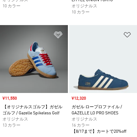
オリジナルス
LITTLE UNION TOKYO
10 カラー
オリジナルス
10 カラー
ほしいものリストに追加
ほ
セール価格
¥11,550
セール価格
¥12,320
【オリジナルスゴルフ】ガゼル
ガゼル ロープロファイル /
ゴルフ / Gazelle Spikeless Golf
GAZELLE LO PRO SHOES
オリジナルス
オリジナルス
13 カラー
16 カラー
【8/17まで】カートで20%off