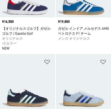
価格
¥16,500
価格
¥19,800
【オリジナルスゴルフ】ガゼル
ガゼル インドア メルセデス AMG
ゴルフ / Gazelle Golf
ペトロナス F1 チーム
オリジナルス
メンズ オリジナルス
13 カラー
NEW
ほしいものリストに追加
ほ