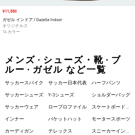
セール価格
¥11,550
ガゼル インドア / Gazelle Indoor
オリジナルス
14 カラー
メンズ • シューズ・靴 • ブ
ルー • ガゼル など一覧
サッカースパイク
サッカー日本代表
ハーフパンツ
サッカーシューズ
Y-3シューズ
ショルダーバッグ
サッカーウェア
ロープロファイル
スケートボードシ
ューズ
インナー
バケットハット
モータースポーツ
カーディガン
テレックス
スニーカーインソ