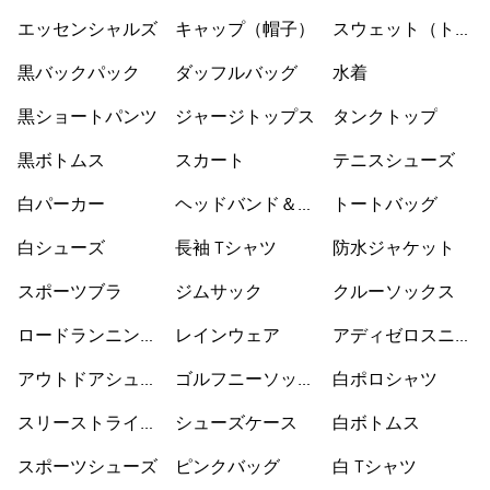
ックス
エッセンシャルズ
キャップ（帽子）
スウェット（トレ
ーナー）
黒バックパック
ダッフルバッグ
水着
黒ショートパンツ
ジャージトップス
タンクトップ
黒ボトムス
スカート
テニスシューズ
白パーカー
ヘッドバンド＆バ
トートバッグ
イザー
白シューズ
長袖 Tシャツ
防水ジャケット
スポーツブラ
ジムサック
クルーソックス
ロードランニング
レインウェア
アディゼロスニー
シューズ
カー
アウトドアシュー
ゴルフニーソック
白ポロシャツ
ズ
ス
スリーストライプ
シューズケース
白ボトムス
ス
スポーツシューズ
ピンクバッグ
白 Tシャツ