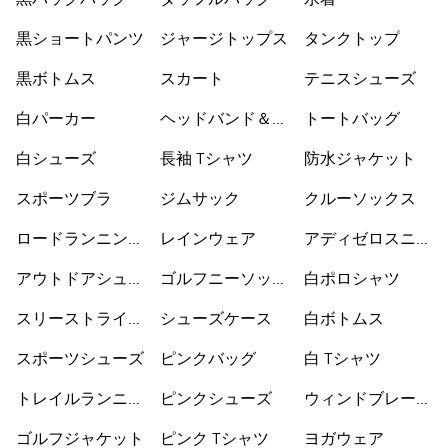
黒バックパック
ダッフルバッグ
水着
黒ショートパンツ
ジャージトップス
タンクトップ
黒ボトムス
スカート
テニスシューズ
白パーカー
ヘッドバンド＆バ
トートバッグ
イザー
白シューズ
長袖 Tシャツ
防水ジャケット
スポーツブラ
ジムサック
クルーソックス
ロードランニング
レインウェア
アディゼロスニー
シューズ
カー
アウトドアシュー
ゴルフニーソック
白ポロシャツ
ズ
ス
スリーストライプ
シューズケース
白ボトムス
ス
スポーツシューズ
ピンクバッグ
白 Tシャツ
トレイルランニン
ピンクシューズ
ウィンドブレーカ
グシューズ
ー
ゴルフジャケット
ピンク Tシャツ
ヨガウェア