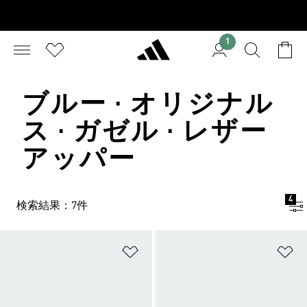
1
ブルー · オリジナル
ス · ガゼル · レザー
アッパー
4
検索結果：7件
ほしいものリストに追加
ほ