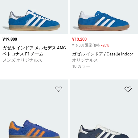
価格
¥19,800
セール価格
¥13,200
¥16,500 通常価格
-20%
割引
ガゼル インドア メルセデス AMG
ペトロナス F1 チーム
ガゼル インドア / Gazelle Indoor
メンズ オリジナルス
オリジナルス
10 カラー
ほしいものリストに追加
ほ