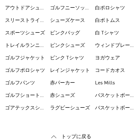
シューズ
カー
アウトドアシュー
ゴルフニーソック
白ポロシャツ
ズ
ス
スリーストライプ
シューズケース
白ボトムス
ス
スポーツシューズ
ピンクバッグ
白 Tシャツ
トレイルランニン
ピンクシューズ
ウィンドブレーカ
グシューズ
ー
ゴルフジャケット
ピンク Tシャツ
ヨガウェア
ゴルフポロシャツ
レインジャケット
コードカオス
ゴルフパンツ
赤パーカー
Les Mills
ゴルフショートパ
赤シューズ
バスケットボール
ンツ
シューズ
ゴアテックスシュ
ラグビーシューズ
バスケットボール
ーズ
ウェア
トップに戻る