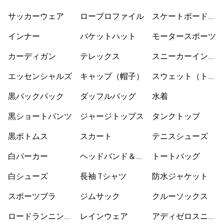
サッカーウェア
ロープロファイル
スケートボードシ
ューズ
インナー
バケットハット
モータースポーツ
カーディガン
テレックス
スニーカーインソ
ックス
エッセンシャルズ
キャップ（帽子）
スウェット（トレ
ーナー）
黒バックパック
ダッフルバッグ
水着
黒ショートパンツ
ジャージトップス
タンクトップ
黒ボトムス
スカート
テニスシューズ
白パーカー
ヘッドバンド＆バ
トートバッグ
イザー
白シューズ
長袖 Tシャツ
防水ジャケット
スポーツブラ
ジムサック
クルーソックス
ロードランニング
レインウェア
アディゼロスニー