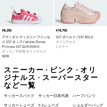
価格
¥8,250
価格
¥18,700
アディダス ディズニー プリンセ
SST ボールド / SST BOLD
ス SST キッズ / adidas Disney
オリジナルス
Princess SST QUICKON K
2 カラー
キッズ／子供用 オリジナルス
NEW
スニーカー • ピンク • オリ
ジナルス • スーパースター
など一覧
サッカースパイク
サッカー日本代表
ハーフパンツ
サッカーシューズ
Y-3シューズ
ショルダーバッグ