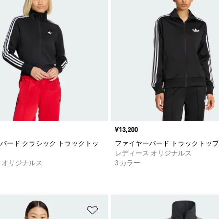
価格
¥13,200
バード クラシック トラックトッ
ファイヤーバード トラックトップ
レディース オリジナルス
 オリジナルス
3 カラー
ストに追加
ほしいものリストに追加