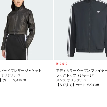
セール価格
¥10,010
バード プレザー ジャケット
アディカラー ウーブン ファイヤー
 オリジナルス
ラックトップ（ジャージ）
】カートで30%off
メンズ オリジナルス
【8/17まで】カートで20%off
ストに追加