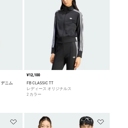
価格
¥12,100
 デニム
FB CLASSIC TT
レディース オリジナルス
2 カラー
ほしいものリストに追加
ほしいもの