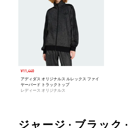
セール価格
¥11,440
アディダス オリジナルス ルレックス ファイ
ヤーバード トラックトップ
レディース オリジナルス
ジャージ • ブラック