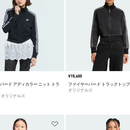
価格
¥15,400
バード アディカラー ニット トラ
ファイヤーバード トラックトップ
オリジナルス
 オリジナルス
ストに追加
ほしいものリストに追加