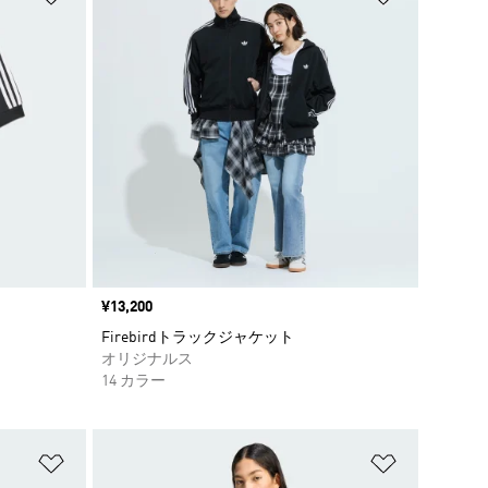
価格
¥13,200
Firebirdトラックジャケット
オリジナルス
14 カラー
ほしいものリストに追加
ほしいもの