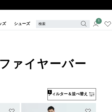
1
ッズ
シューズ
· ファイヤーバー
4
フィルター＆並べ替え
ほしいものリストに追加
ほしいもの