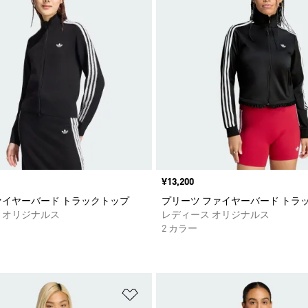
価格
¥13,200
ァイヤーバード トラックトップ
プリーツ ファイヤーバード トラ
 オリジナルス
レディース オリジナルス
2 カラー
ストに追加
ほしいものリストに追加