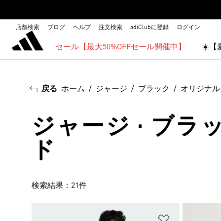
店舗検索
ブログ
ヘルプ
注文検索
adiClubに登録
ログイン
セール【最大50%OFFセール開催中】
☀️
戻る
ホーム
ジャージ
ブラック
オリジナル
ジャージ · ブラ
ド
検索結果：21件
ほしいものリ