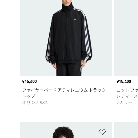
価格
¥15,400
価格
¥15,400
ファイヤーバード アディレニウム トラック
ニット フ
トップ
レディース
オリジナルス
3 カラー
ほしいものリ