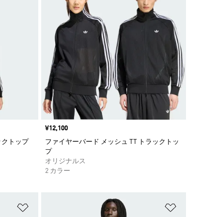
価格
¥12,100
ックトップ
ファイヤーバード メッシュ TT トラックトッ
プ
オリジナルス
2 カラー
ほしいものリストに追加
ほしいもの