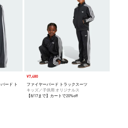
セール価格
¥7,480
バード ト
ファイヤーバード トラックスーツ
キッズ／子供用 オリジナルス
【8/17まで】カートで20%off