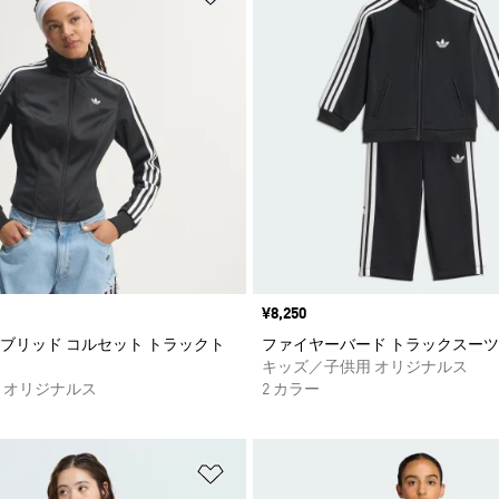
価格
¥8,250
ブリッド コルセット トラックト
ファイヤーバード トラックスーツ
キッズ／子供用 オリジナルス
 オリジナルス
2 カラー
ストに追加
ほしいものリストに追加