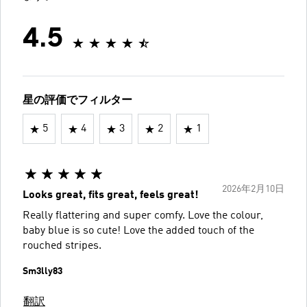
4.5
星の評価でフィルター
5
4
3
2
1
2026年2月10日
Looks great, fits great, feels great!
Really flattering and super comfy. Love the colour,
baby blue is so cute! Love the added touch of the
rouched stripes.
Sm3lly83
翻訳