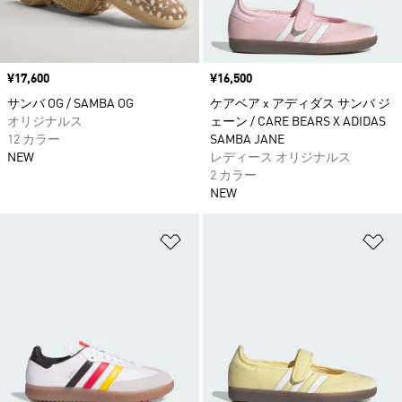
価格
¥17,600
価格
¥16,500
サンバ OG / SAMBA OG
ケアベア x アディダス サンバ ジ
オリジナルス
ェーン / CARE BEARS X ADIDAS
12 カラー
SAMBA JANE
NEW
レディース オリジナルス
2 カラー
NEW
ほしいものリストに追加
ほ