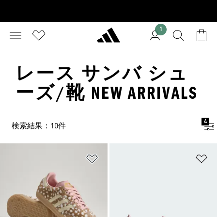
1
レース サンバ シュ
ーズ/靴 NEW ARRIVALS
4
検索結果：10件
ほしいものリストに追加
ほ