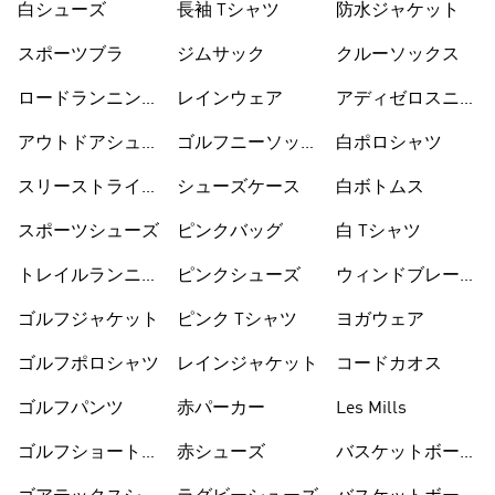
白シューズ
長袖 Tシャツ
防水ジャケット
スポーツブラ
ジムサック
クルーソックス
ロードランニング
レインウェア
アディゼロスニー
シューズ
カー
アウトドアシュー
ゴルフニーソック
白ポロシャツ
ズ
ス
スリーストライプ
シューズケース
白ボトムス
ス
スポーツシューズ
ピンクバッグ
白 Tシャツ
トレイルランニン
ピンクシューズ
ウィンドブレーカ
グシューズ
ー
ゴルフジャケット
ピンク Tシャツ
ヨガウェア
ゴルフポロシャツ
レインジャケット
コードカオス
ゴルフパンツ
赤パーカー
Les Mills
ゴルフショートパ
赤シューズ
バスケットボール
ンツ
シューズ