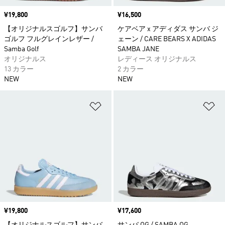
価格
¥19,800
価格
¥16,500
【オリジナルスゴルフ】サンバ
ケアベア x アディダス サンバ ジ
ゴルフ フルグレインレザー /
ェーン / CARE BEARS X ADIDAS
Samba Golf
SAMBA JANE
オリジナルス
レディース オリジナルス
13 カラー
2 カラー
NEW
NEW
ほしいものリストに追加
ほ
価格
¥19,800
価格
¥17,600