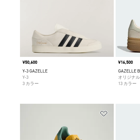
価格
¥50,600
価格
¥16,500
Y-3 GAZELLE
GAZELLE B
Y-3
オリジナル
3 カラー
13 カラー
ほしいものリ