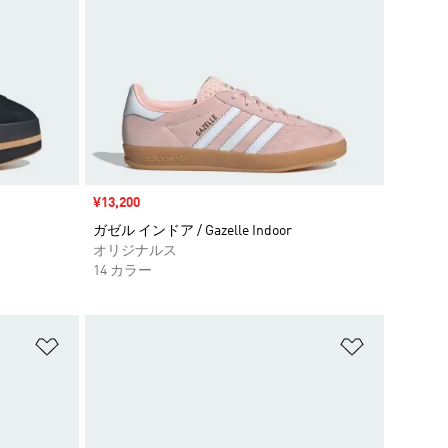
セール価格
¥13,200
ガゼル インドア / Gazelle Indoor
オリジナルス
14 カラー
ほしいものリストに追加
ほしいもの