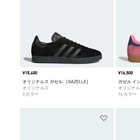
価格
¥15,400
価格
¥16,500
オリジナルス ガゼル ［GAZELLE］
ガゼル インドア
オリジナルス
オリジナル
3 カラー
14 カラー
ほしいものリ