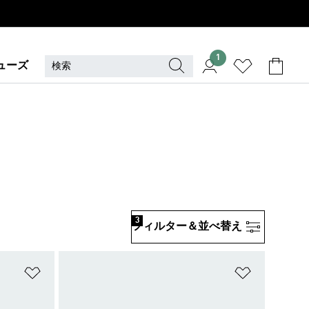
1
ューズ
3
フィルター＆並べ替え
ほしいものリストに追加
ほしいもの