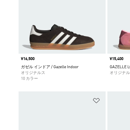
価格
¥16,500
価格
¥15,400
ガゼル インドア / Gazelle Indoor
GAZELLE L
オリジナルス
オリジナル
10 カラー
ほしいものリ