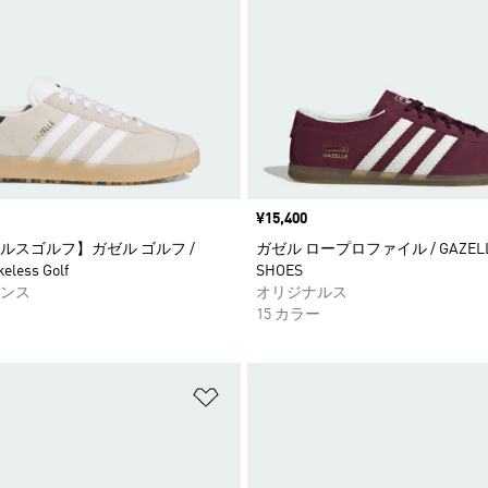
価格
¥15,400
ルスゴルフ】ガゼル ゴルフ /
ガゼル ロープロファイル / GAZELLE
keless Golf
SHOES
ンス
オリジナルス
15 カラー
ストに追加
ほしいものリストに追加