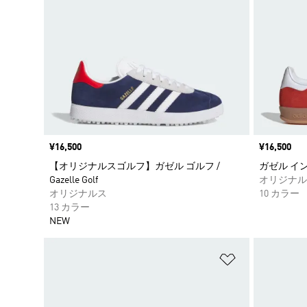
価格
¥16,500
価格
¥16,500
【オリジナルスゴルフ】ガゼル ゴルフ /
ガゼル インドア
Gazelle Golf
オリジナル
オリジナルス
10 カラー
13 カラー
NEW
ほしいものリ