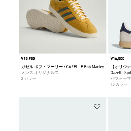
価格
¥15,950
価格
¥16,500
ガゼル ボブ・マーリー / GAZELLE Bob Marley
【オリジナ
メンズ オリジナルス
Gazelle Spi
3 カラー
パフォーマ
13 カラー
ほしいものリ