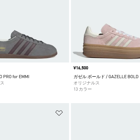
価格
¥16,500
O PRO for EMMI
ガゼル ボールド / GAZELLE BOLD
ス
オリジナルス
13 カラー
ストに追加
ほしいものリストに追加