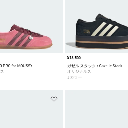
価格
¥16,500
O PRO for MOUSSY
ガゼル スタック / Gazelle Stack
ス
オリジナルス
3 カラー
ストに追加
ほしいものリストに追加