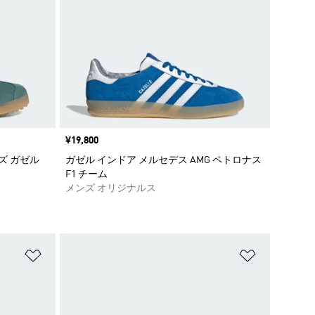
価格
¥19,800
ズ ガゼル
ガゼル インドア メルセデス AMG ペトロナス
F1 チーム
メンズ オリジナルス
ほしいものリストに追加
ほしいもの