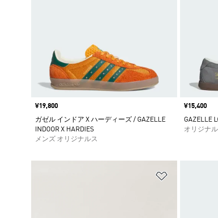
価格
¥19,800
価格
¥15,400
ガゼル インドア X ハーディーズ / GAZELLE
GAZELLE L
INDOOR X HARDIES
オリジナル
メンズ オリジナルス
ほしいものリ