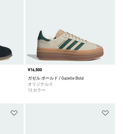
価格
¥16,500
ガゼル ボールド / Gazelle Bold
オリジナルス
13 カラー
ほしいものリストに追加
ほしいもの