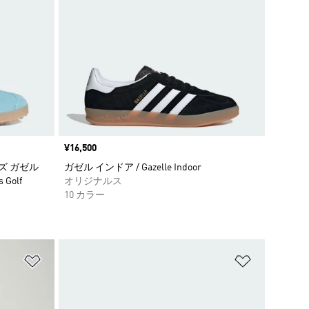
価格
¥16,500
ズ ガゼル
ガゼル インドア / Gazelle Indoor
 Golf
オリジナルス
10 カラー
ほしいものリストに追加
ほしいもの