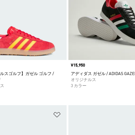
価格
¥15,950
ルスゴルフ】ガゼル ゴルフ /
アディダス ガゼル / ADIDAS GAZE
f
オリジナルス
ス
3 カラー
ストに追加
ほしいものリストに追加