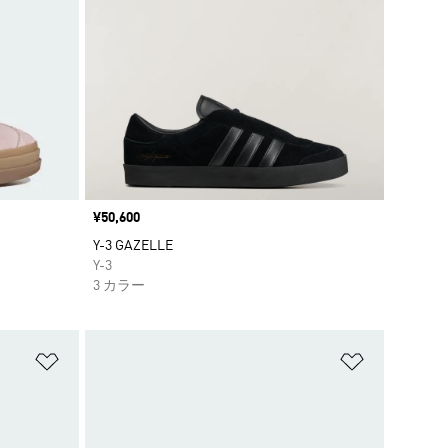
価格
¥50,600
Y-3 GAZELLE
Y-3
3 カラー
ほしいものリストに追加
ほしいもの