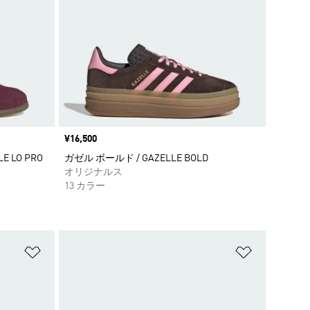
価格
¥16,500
 LO PRO
ガゼル ボールド / GAZELLE BOLD
オリジナルス
13 カラー
ほしいものリストに追加
ほしいもの