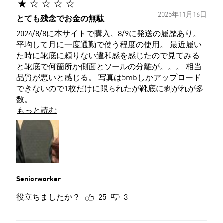
2025年11月16日
とても残念でお金の無駄
2024/8/8に本サイトで購入。8/9に発送の履歴あり。
平均して月に一度通勤で使う程度の使用。 最近履い
た時に靴底に頼りない違和感を感じたので見てみる
と靴底で何箇所か側面とソールの分離が。。。 相当
品質が悪いと感じる。 写真は5mbしかアップロード
できないので1枚だけに限られたが靴底に剥がれが多
数。
もっと読む
Seniorworker
役立ちましたか？
25
3