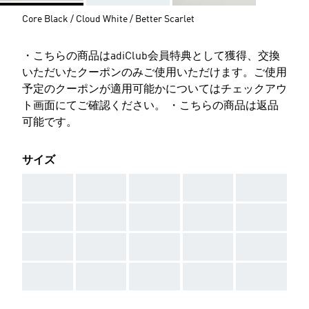
Core Black / Cloud White / Better Scarlet
・こちらの商品はadiClub会員特典として獲得、交換
いただいたクーポンのみご使用いただけます。ご使用
予定のクーポンが適用可能かについてはチェックアウ
ト画面にてご確認ください。 ・こちらの商品は返品
可能です。
サイズ
AAA
AAA
AAA
AAA
AAA
AAA
AAA
AAA
AAA
AAA
AAA
AAA
AAA
AAA
AAA
AAA
AAA
AAA
AAA
AAA