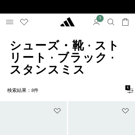
1
シューズ・靴 · スト
リート · ブラック ·
スタンスミス
4
検索結果：8件
ほしいものリストに追加
ほ