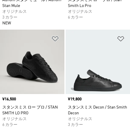
Adifom スタン ミュール / Adifom
スタンスミス ロー プロ / Stan
Stan Mule
Smith Lo Pro
オリジナルス
オリジナルス
3 カラー
6 カラー
NEW
ほしいものリストに追加
ほ
価格
¥16,500
価格
¥19,800
スタンスミス ロー プロ / STAN
スタンスミス Decon / Stan Smith
SMITH LO PRO
Decon
オリジナルス
オリジナルス
6 カラー
3 カラー