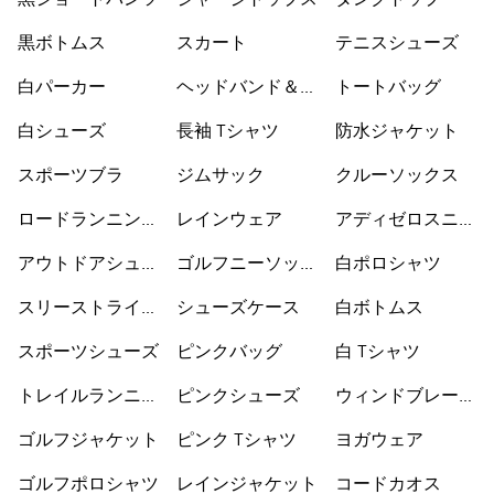
黒ショートパンツ
ジャージトップス
タンクトップ
黒ボトムス
スカート
テニスシューズ
白パーカー
ヘッドバンド＆バ
トートバッグ
イザー
白シューズ
長袖 Tシャツ
防水ジャケット
スポーツブラ
ジムサック
クルーソックス
ロードランニング
レインウェア
アディゼロスニー
シューズ
カー
アウトドアシュー
ゴルフニーソック
白ポロシャツ
ズ
ス
スリーストライプ
シューズケース
白ボトムス
ス
スポーツシューズ
ピンクバッグ
白 Tシャツ
トレイルランニン
ピンクシューズ
ウィンドブレーカ
グシューズ
ー
ゴルフジャケット
ピンク Tシャツ
ヨガウェア
ゴルフポロシャツ
レインジャケット
コードカオス