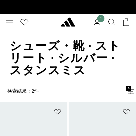
1
シューズ・靴 · スト
リート · シルバー ·
スタンスミス
4
検索結果：2件
ほしいものリストに追加
ほ