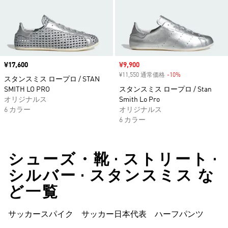
価格
¥17,600
セール価格
¥9,900
¥11,550 通常価格
-10%
割引
スタンスミス ロープロ / STAN
SMITH LO PRO
スタンスミス ロープロ / Stan
オリジナルス
Smith Lo Pro
6 カラー
オリジナルス
6 カラー
シューズ・靴 • ストリート •
シルバー • スタンスミス な
ど一覧
サッカースパイク
サッカー日本代表
ハーフパンツ