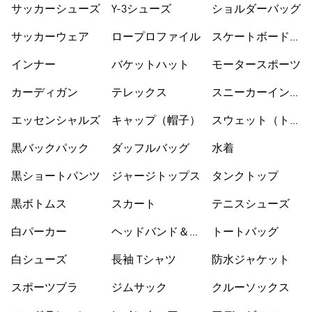
サッカーシューズ
Y-3シューズ
ショルダーバッグ
サッカーウェア
ロープロファイル
スケートボードシ
ューズ
インナー
バケットハット
モータースポーツ
カーディガン
テレックス
スニーカーインソ
ックス
エッセンシャルズ
キャップ（帽子）
スウェット（トレ
ーナー）
黒バックパック
ダッフルバッグ
水着
黒ショートパンツ
ジャージトップス
タンクトップ
黒ボトムス
スカート
テニスシューズ
白パーカー
ヘッドバンド＆バ
トートバッグ
イザー
白シューズ
長袖 Tシャツ
防水ジャケット
スポーツブラ
ジムサック
クルーソックス