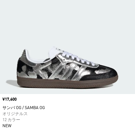
価格
¥17,600
サンバ OG / SAMBA OG
オリジナルス
12 カラー
NEW