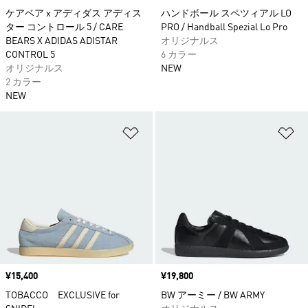
ケアベア x アディダス アディス
ハンドボール スペツィアル LO
ター コントロール 5 / CARE
PRO / Handball Spezial Lo Pro
BEARS X ADIDAS ADISTAR
オリジナルス
CONTROL 5
6 カラー
オリジナルス
NEW
2 カラー
NEW
ほしいものリストに追加
ほ
価格
¥15,400
価格
¥19,800
TOBACCO EXCLUSIVE for
BW アーミー / BW ARMY