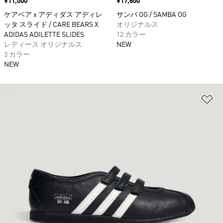
価格
¥11,000
価格
¥17,600
ケアベア x アディダス アディレ
サンバ OG / SAMBA OG
ッタ スライド / CARE BEARS X
オリジナルス
ADIDAS ADILETTE SLIDES
12 カラー
レディース オリジナルス
NEW
3 カラー
NEW
ほ