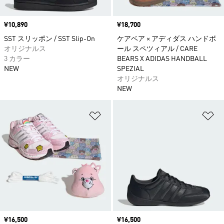
価格
¥10,890
価格
¥18,700
SST スリッポン / SST Slip-On
ケアベア × アディダス ハンドボ
オリジナルス
ール スペツィアル / CARE
3 カラー
BEARS X ADIDAS HANDBALL
NEW
SPEZIAL
オリジナルス
NEW
ほしいものリストに追加
ほ
価格
¥16,500
価格
¥16,500