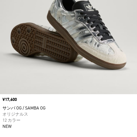
価格
¥17,600
サンバ OG / SAMBA OG
オリジナルス
12 カラー
NEW