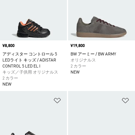
価格
¥8,800
価格
¥19,800
アディスター コントロール 5
BW アーミー / BW ARMY
LEDライト キッズ / ADISTAR
オリジナルス
CONTROL 5 LED EL I
2 カラー
キッズ／子供用 オリジナルス
NEW
2 カラー
NEW
ほしいものリストに追加
ほ