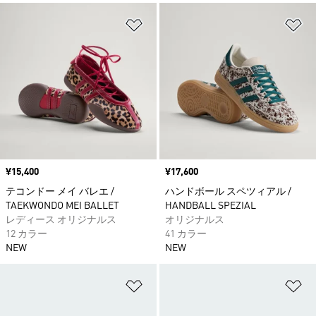
ほしいものリストに追加
ほ
価格
¥15,400
価格
¥17,600
テコンドー メイ バレエ /
ハンドボール スペツィアル /
TAEKWONDO MEI BALLET
HANDBALL SPEZIAL
レディース オリジナルス
オリジナルス
12 カラー
41 カラー
NEW
NEW
ほしいものリストに追加
ほ