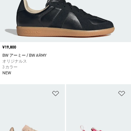
価格
¥19,800
BW アーミー / BW ARMY
オリジナルス
3 カラー
NEW
ほしいものリストに追加
ほ