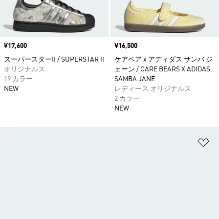
価格
¥17,600
価格
¥16,500
スーパースターII / SUPERSTAR II
ケアベア x アディダス サンバ ジ
オリジナルス
ェーン / CARE BEARS X ADIDAS
19 カラー
SAMBA JANE
NEW
レディース オリジナルス
2 カラー
NEW
ほ