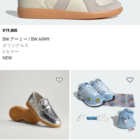
価格
¥19,800
BW アーミー / BW ARMY
オリジナルス
3 カラー
NEW
ほしいものリストに追加
ほ