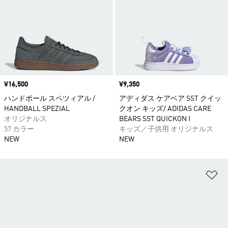
価格
¥16,500
価格
¥9,350
ハンドボール スペツィアル /
アディダス ケアベア SST クイッ
HANDBALL SPEZIAL
クオン キッズ/ ADIDAS CARE
オリジナルス
BEARS SST QUICKON I
57 カラー
キッズ／子供用 オリジナルス
NEW
NEW
ほ