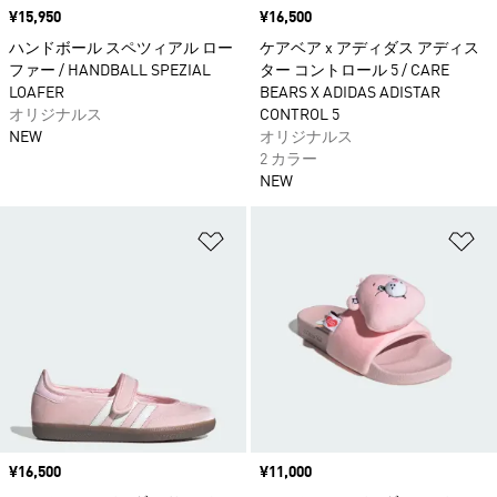
価格
¥15,950
価格
¥16,500
ハンドボール スペツィアル ロー
ケアベア x アディダス アディス
ファー / HANDBALL SPEZIAL
ター コントロール 5 / CARE
LOAFER
BEARS X ADIDAS ADISTAR
オリジナルス
CONTROL 5
NEW
オリジナルス
2 カラー
NEW
ほしいものリストに追加
ほ
価格
¥16,500
価格
¥11,000