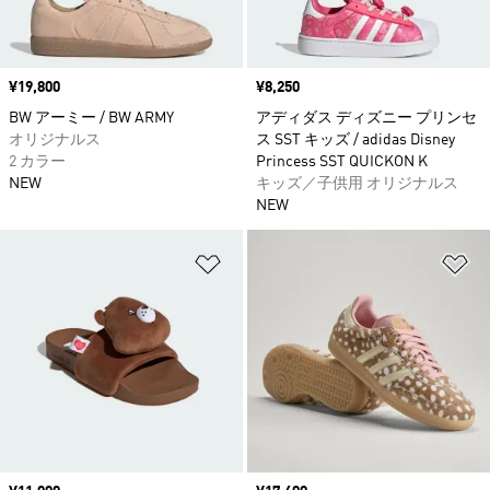
価格
¥19,800
価格
¥8,250
BW アーミー / BW ARMY
アディダス ディズニー プリンセ
オリジナルス
ス SST キッズ / adidas Disney
2 カラー
Princess SST QUICKON K
NEW
キッズ／子供用 オリジナルス
NEW
ほしいものリストに追加
ほ