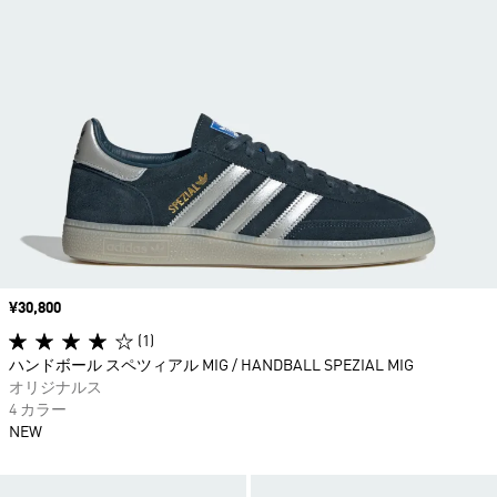
価格
¥30,800
(1)
ハンドボール スペツィアル MIG / HANDBALL SPEZIAL MIG
オリジナルス
4 カラー
NEW