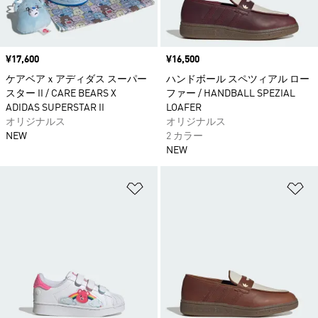
価格
¥17,600
価格
¥16,500
ケアベアｘアディダス スーパー
ハンドボール スペツィアル ロー
スター II / CARE BEARS X
ファー / HANDBALL SPEZIAL
ADIDAS SUPERSTAR II
LOAFER
オリジナルス
オリジナルス
NEW
2 カラー
NEW
ほしいものリストに追加
ほ