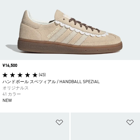
価格
¥16,500
(45)
ハンドボール スペツィアル / HANDBALL SPEZIAL
オリジナルス
41 カラー
NEW
ほしいものリストに追加
ほ