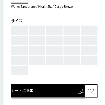
Warm Sandstone / Khaki Six / Cargo Brown
サイズ
AAA
AAA
AAA
AAA
AAA
AAA
AAA
AAA
AAA
AAA
AAA
AAA
AAA
AAA
AAA
AAA
AAA
AAA
AAA
AAA
AAA
カートに追加