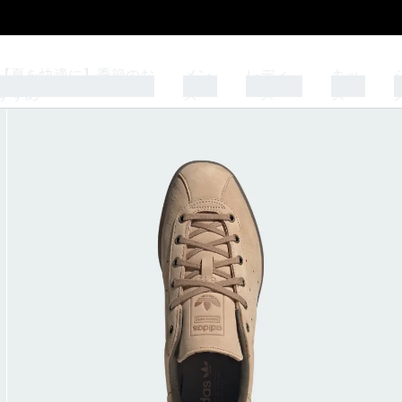
️【夏を快適に】季節のお
メン
レディ
キッ
すすめ
ズ
ース
ズ