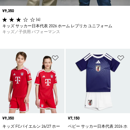
価格
¥9,350
(4)
キッズ サッカー日本代表 2026 ホーム レプリカ ユニフォーム
キッズ／子供用 パフォーマンス
ほしいものリストに追加
ほ
価格
¥9,350
価格
¥7,150
キッズ FCバイエルン 26/27 ホー
ベビー サッカー日本代表 2026 ホ