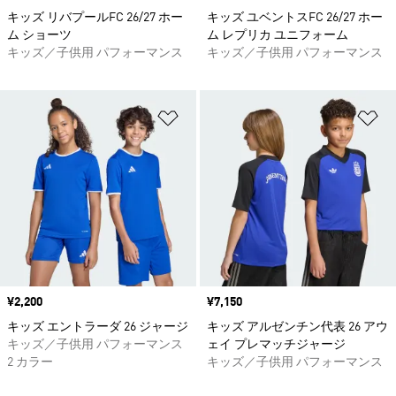
キッズ リバプールFC 26/27 ホー
キッズ ユベントスFC 26/27 ホー
ム ショーツ
ム レプリカ ユニフォーム
キッズ／子供用 パフォーマンス
キッズ／子供用 パフォーマンス
ほしいものリストに追加
ほ
価格
¥2,200
価格
¥7,150
キッズ エントラーダ 26 ジャージ
キッズ アルゼンチン代表 26 アウ
キッズ／子供用 パフォーマンス
ェイ プレマッチジャージ
2 カラー
キッズ／子供用 パフォーマンス