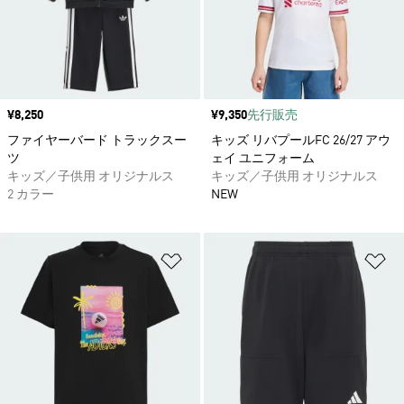
価格
¥8,250
価格
¥9,350
先行販売
ファイヤーバード トラックスー
キッズ リバプールFC 26/27 アウ
ツ
ェイ ユニフォーム
キッズ／子供用 オリジナルス
キッズ／子供用 オリジナルス
2 カラー
NEW
ほしいものリストに追加
ほ