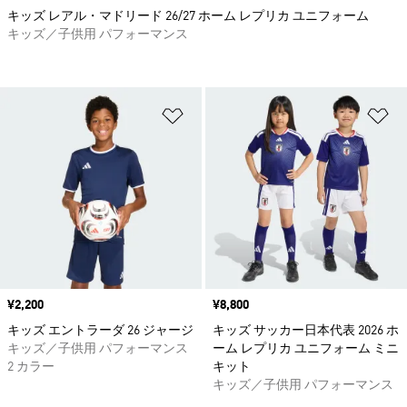
キッズ レアル・マドリード 26/27 ホーム レプリカ ユニフォーム
キッズ／子供用 パフォーマンス
ほしいものリストに追加
ほ
価格
¥2,200
価格
¥8,800
キッズ エントラーダ 26 ジャージ
キッズ サッカー日本代表 2026 ホ
キッズ／子供用 パフォーマンス
ーム レプリカ ユニフォーム ミニ
2 カラー
キット
キッズ／子供用 パフォーマンス