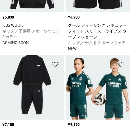
価格
¥5,830
価格
¥4,730
K 3S WU JKT
クール フィーリング レギュラー
キッズ／子供用 スポーツウェア
フィット スリーストライプス ウ
3 カラー
ーブン ショーツ
COMING SOON
キッズ／子供用 スポーツウェア
NEW
ほしいものリストに追加
ほ
価格
¥7,150
価格
¥9,350