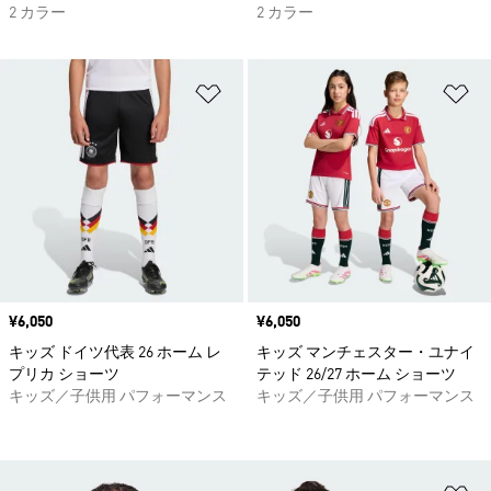
2 カラー
2 カラー
ほしいものリストに追加
ほ
価格
¥6,050
価格
¥6,050
キッズ ドイツ代表 26 ホーム レ
キッズ マンチェスター・ユナイ
プリカ ショーツ
テッド 26/27 ホーム ショーツ
キッズ／子供用 パフォーマンス
キッズ／子供用 パフォーマンス
ほ