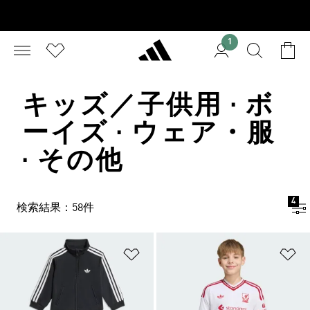
1
キッズ／子供用 · ボ
ーイズ · ウェア・服
· その他
4
検索結果：58件
ほしいものリストに追加
ほ