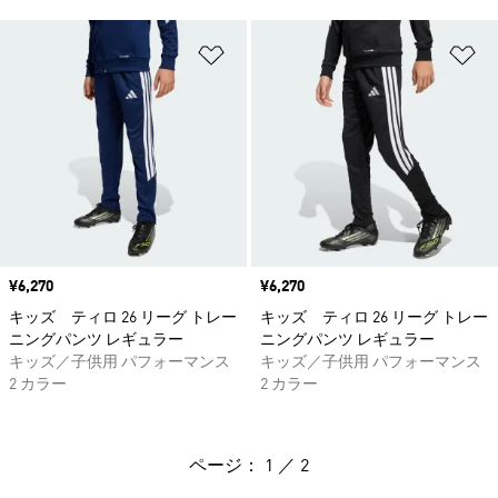
ほしいものリストに追加
ほ
価格
¥6,270
価格
¥6,270
キッズ ティロ 26 リーグ トレー
キッズ ティロ 26 リーグ トレー
ニングパンツ レギュラー
ニングパンツ レギュラー
キッズ／子供用 パフォーマンス
キッズ／子供用 パフォーマンス
2 カラー
2 カラー
ページ： 1 ／ 2