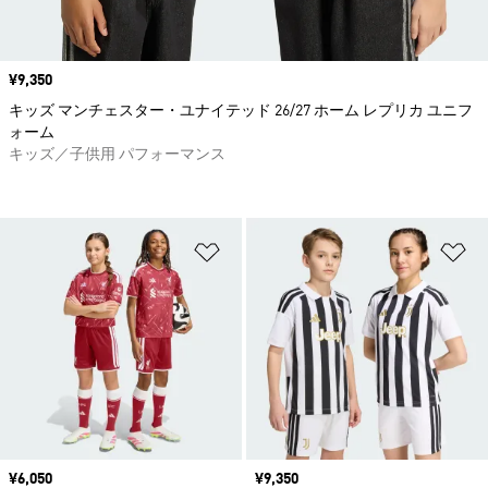
価格
¥9,350
キッズ マンチェスター・ユナイテッド 26/27 ホーム レプリカ ユニフ
ォーム
キッズ／子供用 パフォーマンス
ほしいものリストに追加
ほ
価格
¥6,050
価格
¥9,350