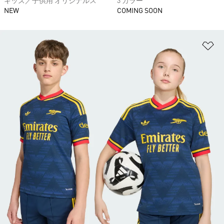
キッズ／子供用 オリジナルス
3 カラー
NEW
COMING SOON
ほ