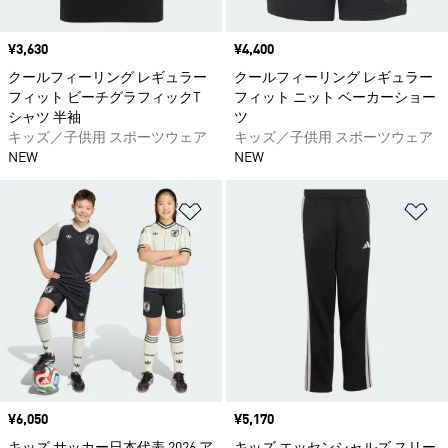
価格
¥3,630
価格
¥4,400
クールフィーリング レギュラー
クールフィーリング レギュラー
フィット ビーチグラフィックT
フィット ニット ベーカーショー
シャツ 半袖
ツ
キッズ／子供用 スポーツウェア
キッズ／子供用 スポーツウェア
NEW
NEW
ほしいものリストに追加
ほ
価格
¥6,050
価格
¥5,170