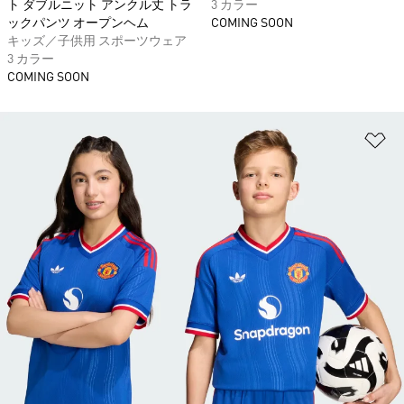
ト ダブルニット アンクル丈 トラ
3 カラー
ックパンツ オープンヘム
COMING SOON
キッズ／子供用 スポーツウェア
3 カラー
COMING SOON
ほ