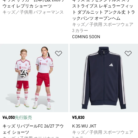
キッズ サッカー日本代表 2026 ア
キッズ エッセンシャルズ スリー
ウェイ レプリカ ショーツ
ストライプス レギュラーフィッ
キッズ／子供用 パフォーマンス
ト ダブルニット アンクル丈 トラ
ックパンツ オープンヘム
キッズ／子供用 スポーツウェア
3 カラー
COMING SOON
ほしいものリストに追加
ほ
価格
¥6,050
先行販売
価格
¥5,830
キッズ リバプールFC 26/27 アウ
K 3S WU JKT
ェイ ショーツ
キッズ／子供用 スポーツウェア