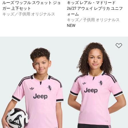
ルーズ ワッフル スウェット ジョ
キッズ レアル・マドリード
ガー 上下セット
26/27 アウェイ レプリカ ユニフ
キッズ／子供用 オリジナルス
ォーム
キッズ／子供用 オリジナルス
NEW
ほ