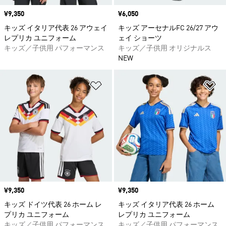
価格
¥9,350
価格
¥6,050
キッズ イタリア代表 26 アウェイ
キッズ アーセナルFC 26/27 アウ
レプリカ ユニフォーム
ェイ ショーツ
キッズ／子供用 パフォーマンス
キッズ／子供用 オリジナルス
NEW
ほしいものリストに追加
ほ
価格
¥9,350
価格
¥9,350
キッズ ドイツ代表 26 ホーム レ
キッズ イタリア代表 26 ホーム
プリカ ユニフォーム
レプリカ ユニフォーム
キッズ／子供用 パフォーマンス
キッズ／子供用 パフォーマンス