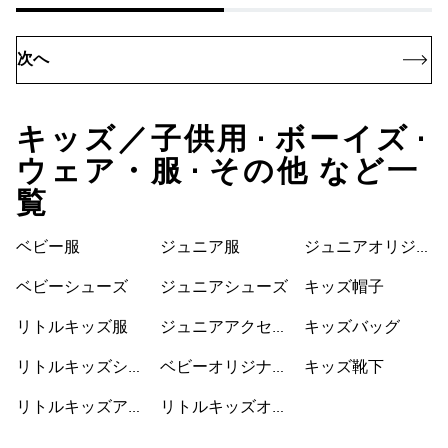
次へ
キッズ／子供用 • ボーイズ •
ウェア・服 • その他 など一
覧
セサリー
ジナルス
ベビー服
ジュニア服
ジュニアオリジナ
ルス
ベビーシューズ
ジュニアシューズ
キッズ帽子
リトルキッズ服
ジュニアアクセサ
キッズバッグ
リー
リトルキッズシュ
ベビーオリジナル
キッズ靴下
ーズ
ス
リトルキッズアク
リトルキッズオリ