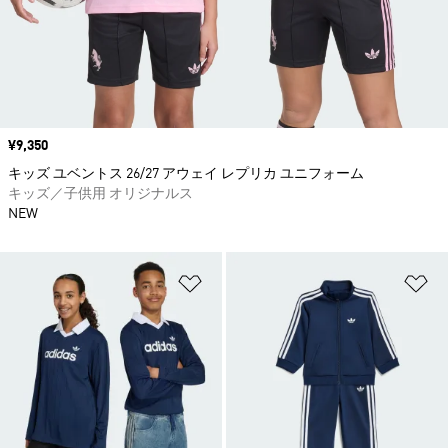
価格
¥9,350
キッズ ユベントス 26/27 アウェイ レプリカ ユニフォーム
キッズ／子供用 オリジナルス
NEW
ほしいものリストに追加
ほ