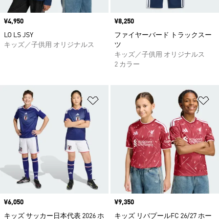
価格
¥4,950
価格
¥8,250
LO LS JSY
ファイヤーバード トラックスー
キッズ／子供用 オリジナルス
ツ
キッズ／子供用 オリジナルス
2 カラー
ほしいものリストに追加
ほ
価格
¥6,050
価格
¥9,350
キッズ サッカー日本代表 2026 ホ
キッズ リバプールFC 26/27 ホー