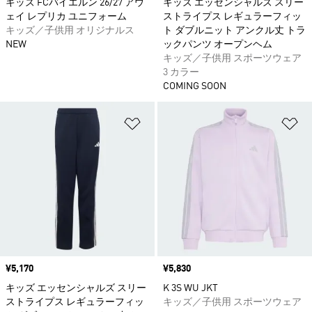
キッズ FCバイエルン 26/27 アウ
キッズ エッセンシャルズ スリー
ェイ レプリカ ユニフォーム
ストライプス レギュラーフィッ
キッズ／子供用 オリジナルス
ト ダブルニット アンクル丈 トラ
NEW
ックパンツ オープンヘム
キッズ／子供用 スポーツウェア
3 カラー
COMING SOON
ほしいものリストに追加
ほ
価格
¥5,170
価格
¥5,830
キッズ エッセンシャルズ スリー
K 3S WU JKT
ストライプス レギュラーフィッ
キッズ／子供用 スポーツウェア