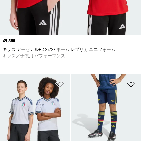
価格
¥9,350
キッズ アーセナルFC 26/27 ホーム レプリカ ユニフォーム
キッズ／子供用 パフォーマンス
ほしいものリストに追加
ほ