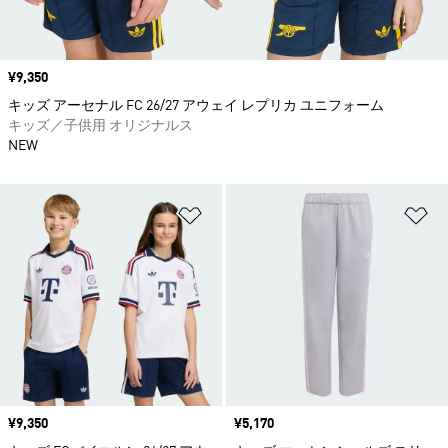
価格
¥9,350
キッズ アーセナル FC 26/27 アウェイ レプリカ ユニフォーム
キッズ／子供用 オリジナルス
NEW
ほしいものリストに追加
ほ
価格
¥9,350
価格
¥5,170