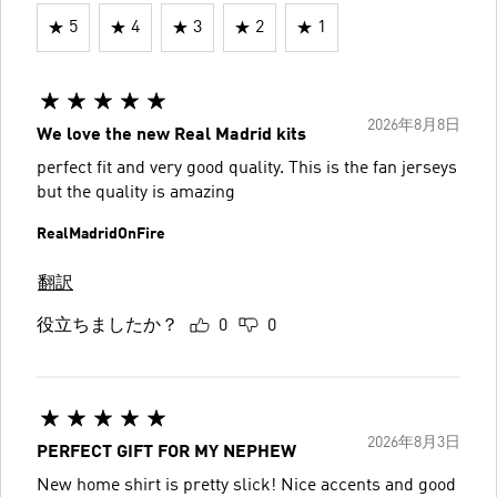
5
4
3
2
1
2026年8月8日
We love the new Real Madrid kits
perfect fit and very good quality. This is the fan jerseys
but the quality is amazing
RealMadridOnFire
翻訳
役立ちましたか？
0
0
2026年8月3日
PERFECT GIFT FOR MY NEPHEW
New home shirt is pretty slick! Nice accents and good