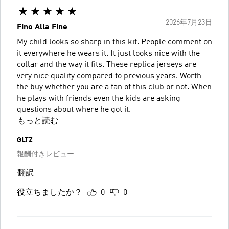
2026年7月23日
Fino Alla Fine
My child looks so sharp in this kit. People comment on
it everywhere he wears it. It just looks nice with the
collar and the way it fits. These replica jerseys are
very nice quality compared to previous years. Worth
the buy whether you are a fan of this club or not. When
he plays with friends even the kids are asking
questions about where he got it.
もっと読む
GLTZ
報酬付きレビュー
翻訳
役立ちましたか？
0
0