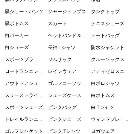
黒バックパック
ダッフルバッグ
水着
黒ショートパンツ
ジャージトップス
タンクトップ
黒ボトムス
スカート
テニスシューズ
白パーカー
ヘッドバンド＆バ
トートバッグ
イザー
白シューズ
長袖 Tシャツ
防水ジャケット
スポーツブラ
ジムサック
クルーソックス
ロードランニング
レインウェア
アディゼロスニー
シューズ
カー
アウトドアシュー
ゴルフニーソック
白ポロシャツ
ズ
ス
スリーストライプ
シューズケース
白ボトムス
ス
スポーツシューズ
ピンクバッグ
白 Tシャツ
トレイルランニン
ピンクシューズ
ウィンドブレーカ
グシューズ
ー
ゴルフジャケット
ピンク Tシャツ
ヨガウェア