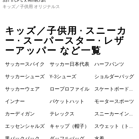
SST II CF C X Minecraft
キッズ／子供用 オリジナルス
キッズ／子供用 • スニーカ
ー • スーパースター • レザ
ーアッパー など一覧
サッカースパイク
サッカー日本代表
ハーフパンツ
サッカーシューズ
Y-3シューズ
ショルダーバッグ
サッカーウェア
ロープロファイル
スケートボードシ
ューズ
インナー
バケットハット
モータースポーツ
カーディガン
テレックス
スニーカーインソ
ックス
エッセンシャルズ
キャップ（帽子）
スウェット（トレ
ーナー）