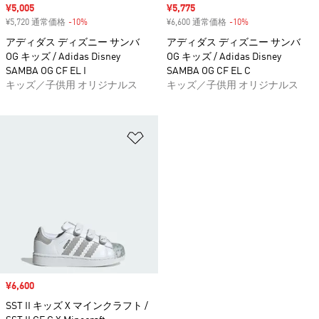
セール価格
¥5,005
セール価格
¥5,775
¥5,720 通常価格
-10%
割引
¥6,600 通常価格
-10%
割引
アディダス ディズニー サンバ
アディダス ディズニー サンバ
OG キッズ / Adidas Disney
OG キッズ / Adidas Disney
SAMBA OG CF EL I
SAMBA OG CF EL C
キッズ／子供用 オリジナルス
キッズ／子供用 オリジナルス
ほしいものリストに追加
セール価格
¥6,600
SST II キッズ X マインクラフト /