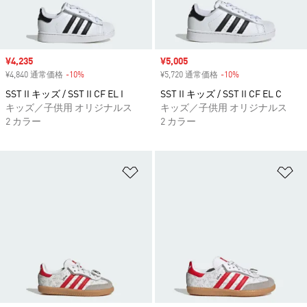
セール価格
¥4,235
セール価格
¥5,005
¥4,840 通常価格
-10%
割引
¥5,720 通常価格
-10%
割引
SST II キッズ / SST II CF EL I
SST II キッズ / SST II CF EL C
キッズ／子供用 オリジナルス
キッズ／子供用 オリジナルス
2 カラー
2 カラー
ほしいものリストに追加
ほ