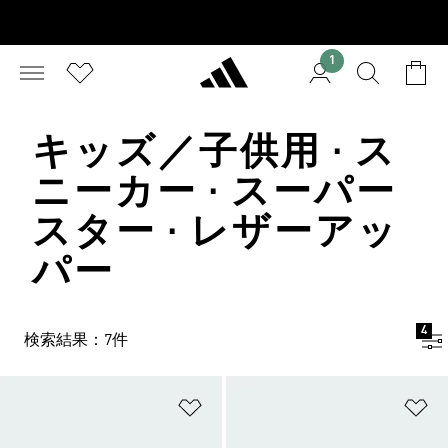
1
キッズ／子供用 · ス
ニーカー · スーパー
スター · レザーアッ
パー
4
検索結果：7件
ほしいものリストに追加
ほ