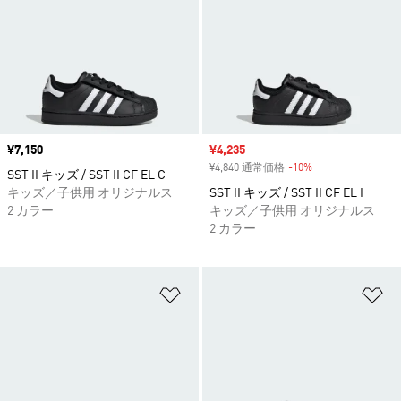
価格
¥7,150
セール価格
¥4,235
¥4,840 通常価格
-10%
割引
SST II キッズ / SST II CF EL C
キッズ／子供用 オリジナルス
SST II キッズ / SST II CF EL I
2 カラー
キッズ／子供用 オリジナルス
2 カラー
ほしいものリストに追加
ほ