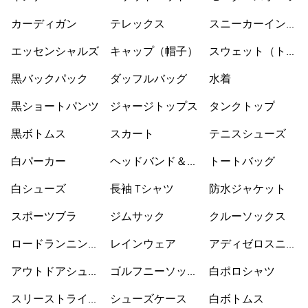
カーディガン
テレックス
スニーカーインソ
ックス
エッセンシャルズ
キャップ（帽子）
スウェット（トレ
ーナー）
黒バックパック
ダッフルバッグ
水着
黒ショートパンツ
ジャージトップス
タンクトップ
黒ボトムス
スカート
テニスシューズ
白パーカー
ヘッドバンド＆バ
トートバッグ
イザー
白シューズ
長袖 Tシャツ
防水ジャケット
スポーツブラ
ジムサック
クルーソックス
ロードランニング
レインウェア
アディゼロスニー
シューズ
カー
アウトドアシュー
ゴルフニーソック
白ポロシャツ
ズ
ス
スリーストライプ
シューズケース
白ボトムス