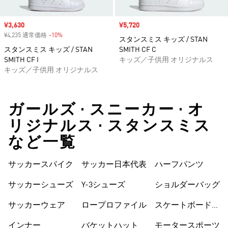
セール価格
¥3,630
セール価格
¥5,720
¥4,235 通常価格
-10%
割引
スタンスミス キッズ / STAN
スタンスミス キッズ / STAN
SMITH CF C
SMITH CF I
キッズ／子供用 オリジナルス
キッズ／子供用 オリジナルス
ガールズ • スニーカー • オ
リジナルス • スタンスミス
など一覧
サッカースパイク
サッカー日本代表
ハーフパンツ
サッカーシューズ
Y-3シューズ
ショルダーバッグ
サッカーウェア
ロープロファイル
スケートボードシ
ューズ
インナー
バケットハット
モータースポーツ