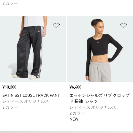
2 カラー
ほしいものリストに追加
ほ
価格
¥13,200
価格
¥6,600
SATIN SST LOOSE TRACK PANT
エッセンシャルズ リブ クロップ
レディース オリジナルス
ド 長袖Tシャツ
2 カラー
レディース オリジナルス
2 カラー
NEW