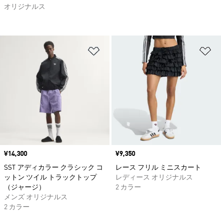
オリジナルス
ほしいものリストに追加
ほ
価格
¥14,300
価格
¥9,350
SST アディカラー クラシック コ
レース フリル ミニスカート
ットン ツイル トラックトップ
レディース オリジナルス
（ジャージ）
2 カラー
メンズ オリジナルス
2 カラー