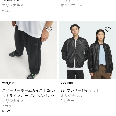
TRACKTOP
ックトップ
オリジナルス
オリジナルス
4 カラー
ほしいものリストに追加
ほ
価格
¥13,200
価格
¥22,000
スペーサー チームガイスト 26 カ
SSTプレザージャケット
ットライン オープン ヘムパンツ
オリジナルス
オリジナルス
2 カラー
2 カラー
NEW