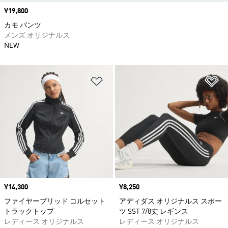
価格
¥19,800
カモ パンツ
メンズ オリジナルス
NEW
ほしいものリストに追加
ほ
価格
¥14,300
価格
¥8,250
ファイヤーブリッド コルセット
アディダス オリジナルス スポー
トラックトップ
ツ SST 7/8丈 レギンス
レディース オリジナルス
レディース オリジナルス