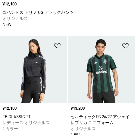
価格
¥12,100
ユベントス トリノ OG トラックパンツ
オリジナルス
NEW
ほしいものリストに追加
ほ
価格
¥12,100
価格
¥13,200
FB CLASSIC TT
セルティックFC 26/27 アウェイ
レディース オリジナルス
レプリカ ユニフォーム
2 カラー
オリジナルス