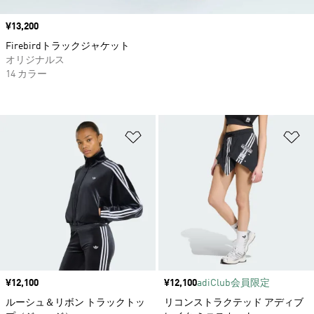
価格
¥13,200
Firebirdトラックジャケット
オリジナルス
14 カラー
ほしいものリストに追加
ほ
価格
¥12,100
価格
¥12,100
adiClub会員限定
ルーシュ＆リボン トラックトッ
リコンストラクテッド アディブ