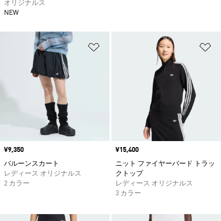
オリジナルス
NEW
ほしいものリストに追加
ほ
価格
¥9,350
価格
¥15,400
バルーンスカート
ニット ファイヤーバード トラッ
レディース オリジナルス
クトップ
2 カラー
レディース オリジナルス
3 カラー