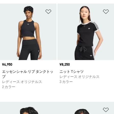
ほしいものリストに追加
ほ
価格
¥4,950
価格
¥8,250
エッセンシャル リブ タンクトッ
ニット Tシャツ
プ
レディース オリジナルス
レディース オリジナルス
3 カラー
2 カラー
ほ