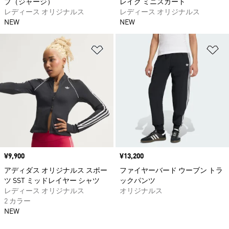
プ（ジャージ）
レイク ミニスカート
レディース オリジナルス
レディース オリジナルス
NEW
NEW
ほしいものリストに追加
ほ
価格
¥9,900
価格
¥13,200
アディダス オリジナルス スポー
ファイヤーバード ウーブン トラ
ツ SST ミッドレイヤー シャツ
ックパンツ
レディース オリジナルス
オリジナルス
2 カラー
NEW