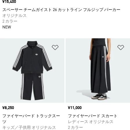
価格
¥15,400
スペーサー チームガイスト 26 カットライン フルジップ パーカー
オリジナルス
2 カラー
NEW
ほしいものリストに追加
ほ
価格
¥8,250
価格
¥11,000
ファイヤーバード トラックスー
ファイヤーバード スカート
ツ
レディース オリジナルス
キッズ／子供用 オリジナルス
2 カラー