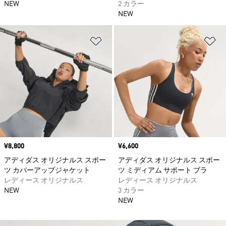
NEW
2 カラー
NEW
ほしいものリストに追加
ほ
価格
¥8,800
価格
¥6,600
アディダス オリジナルス スポー
アディダス オリジナルス スポー
ツ カバーアップジャケット
ツ ミディアム サポート ブラ
レディース オリジナルス
レディース オリジナルス
NEW
3 カラー
NEW