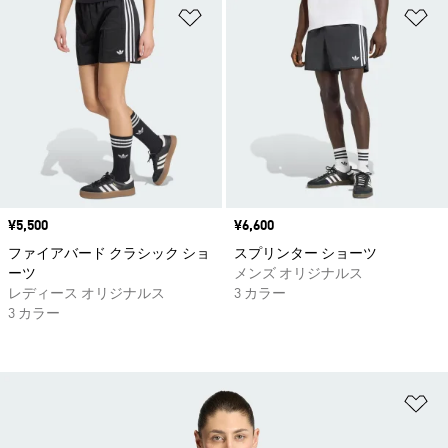
ほしいものリストに追加
ほ
価格
¥5,500
価格
¥6,600
ファイアバード クラシック ショ
スプリンター ショーツ
ーツ
メンズ オリジナルス
レディース オリジナルス
3 カラー
3 カラー
ほ