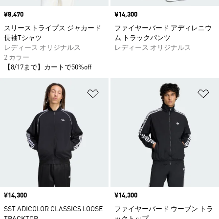
価格
¥8,470
価格
¥14,300
スリーストライプス ジャカード
ファイヤーバード アディレニウ
長袖Tシャツ
ム トラックパンツ
レディース オリジナルス
レディース オリジナルス
2 カラー
【8/17まで】カートで50%off
ほしいものリストに追加
ほ
価格
¥14,300
価格
¥14,300
SST ADICOLOR CLASSICS LOOSE
ファイヤーバード ウーブン トラ