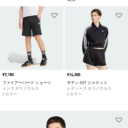
NEW
ほしいものリストに追加
ほ
価格
¥7,150
価格
¥14,300
ファイアーバード ショーツ
サテン SST ジャケット
メンズ オリジナルス
レディース オリジナルス
2 カラー
3 カラー
ほ