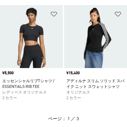
ほしいものリストに追加
ほ
価格
¥5,500
価格
¥15,400
エッセンシャルリブTシャツ /
アディルナ スリム ソリッド スパ
ESSENTIALS RIB TEE
イク ニット スウェットシャツ
レディース オリジナルス
オリジナルス
3 カラー
2 カラー
ページ： 1 ／ 3