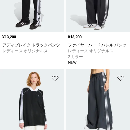
価格
¥13,200
価格
¥13,200
アディブレイク トラックパンツ
ファイヤーバード バレル パンツ
レディース オリジナルス
レディース オリジナルス
2 カラー
NEW
ほしいものリストに追加
ほ