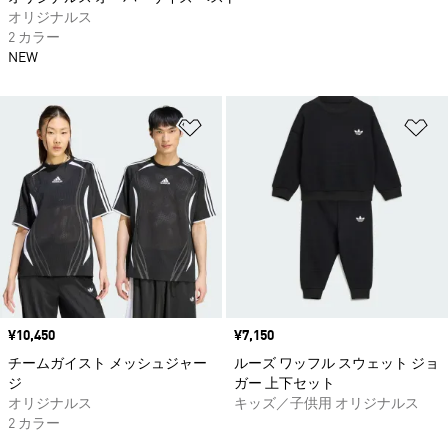
オリジナルス
2 カラー
NEW
ほしいものリストに追加
ほ
価格
¥10,450
価格
¥7,150
チームガイスト メッシュジャー
ルーズ ワッフル スウェット ジョ
ジ
ガー 上下セット
オリジナルス
キッズ／子供用 オリジナルス
2 カラー