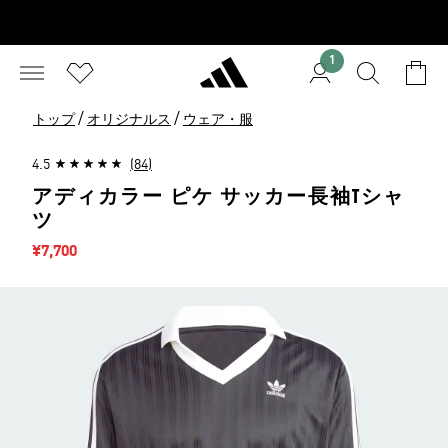
1
/
/
トップ
オリジナルス
ウェア・服
4.5
(84)
アディカラー ピケ サッカー長袖Tシャ
ツ
セール価格
¥7,700