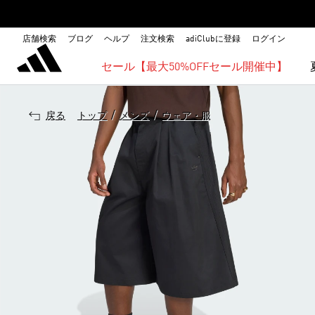
店舗検索
ブログ
ヘルプ
注文検索
adiClubに登録
ログイン
セール【最大50%OFFセール開催中】
/
/
戻る
トップ
メンズ
ウェア・服