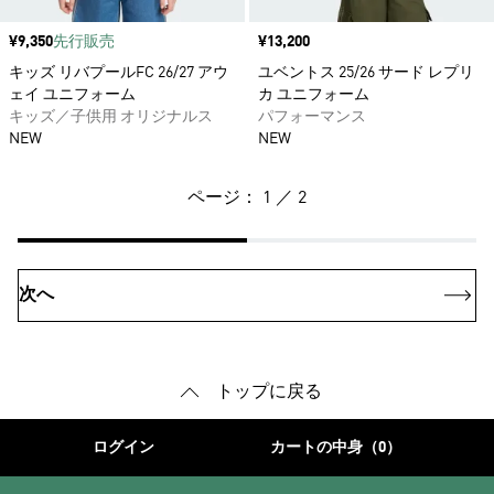
価格
¥9,350
先行販売
価格
¥13,200
キッズ リバプールFC 26/27 アウ
ユベントス 25/26 サード レプリ
ェイ ユニフォーム
カ ユニフォーム
キッズ／子供用 オリジナルス
パフォーマンス
NEW
NEW
ページ： 1 ／ 2
次へ
トップに戻る
ログイン
カートの中身（0）