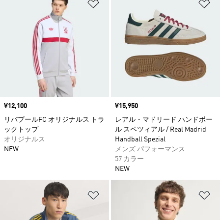
ほしいものリストに追加
ほ
価格
¥12,100
価格
¥15,950
リバプールFC オリジナルス トラ
レアル・マドリード ハンドボー
ックトップ
ル スペツィアル / Real Madrid
オリジナルス
Handball Spezial
NEW
メンズ パフォーマンス
57 カラー
NEW
ほしいものリストに追加
ほ