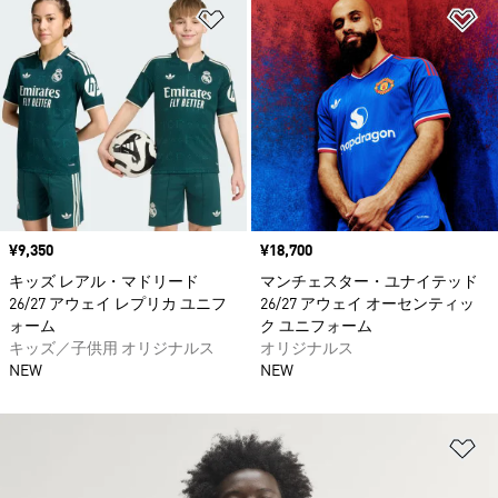
ほしいものリストに追加
ほ
価格
¥9,350
価格
¥18,700
キッズ レアル・マドリード
マンチェスター・ユナイテッド
26/27 アウェイ レプリカ ユニフ
26/27 アウェイ オーセンティッ
ォーム
ク ユニフォーム
キッズ／子供用 オリジナルス
オリジナルス
NEW
NEW
ほ