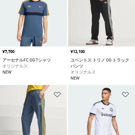
価格
¥7,700
価格
¥12,100
アーセナルFC OG Tシャツ
ユベントス トリノ OG トラック
オリジナルス
パンツ
NEW
オリジナルス
NEW
ほしいものリストに追加
ほ