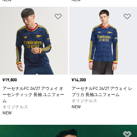
NEW
NEW
ほしいものリストに追加
ほ
価格
¥19,800
価格
¥14,300
アーセナルFC 26/27 アウェイ オ
アーセナルFC 26/27 アウェイ レ
ーセンティック 長袖 ユニフォー
プリカ 長袖ユニフォーム
ム
オリジナルス
オリジナルス
NEW
NEW
ほ