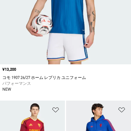
価格
¥13,200
コモ 1907 26/27 ホーム レプリカ ユニフォーム
パフォーマンス
NEW
ほしいものリストに追加
ほ