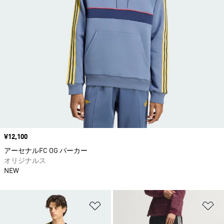
価格
¥12,100
アーセナルFC OG パーカー
オリジナルス
NEW
ほしいものリストに追加
ほ