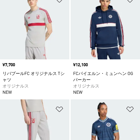
価格
¥7,700
価格
¥12,100
リバプールFC オリジナルス Tシ
FCバイエルン・ミュンヘン OG
ャツ
パーカー
オリジナルス
オリジナルス
NEW
NEW
ほしいものリストに追加
ほ