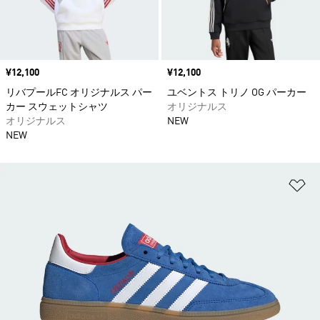
価格
¥12,100
価格
¥12,100
リバプールFC オリジナルス パー
ユベントス トリノ OG パーカー
カー スウェットシャツ
オリジナルス
オリジナルス
NEW
NEW
ほ