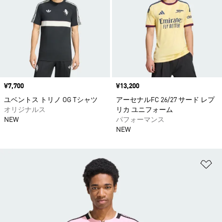
価格
¥7,700
価格
¥13,200
ユベントス トリノ OG Tシャツ
アーセナルFC 26/27 サード レプ
オリジナルス
リカ ユニフォーム
NEW
パフォーマンス
NEW
ほ