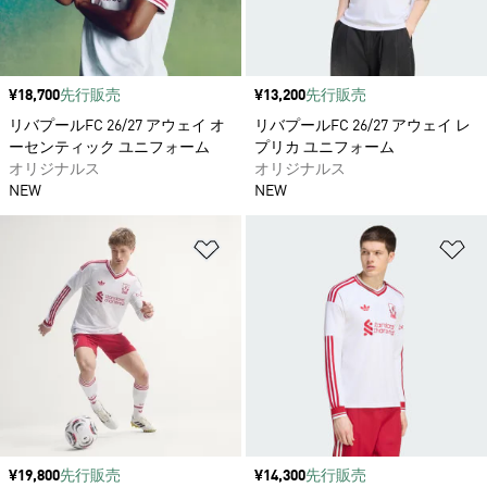
価格
¥18,700
先行販売
価格
¥13,200
先行販売
リバプールFC 26/27 アウェイ オ
リバプールFC 26/27 アウェイ レ
ーセンティック ユニフォーム
プリカ ユニフォーム
オリジナルス
オリジナルス
NEW
NEW
ほしいものリストに追加
ほ
価格
¥19,800
先行販売
価格
¥14,300
先行販売