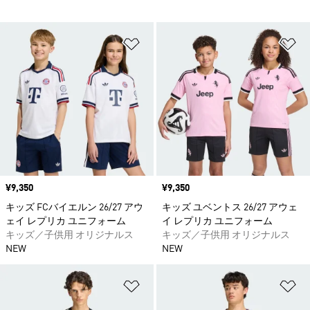
ほしいものリストに追加
ほ
価格
¥9,350
価格
¥9,350
キッズ FCバイエルン 26/27 アウ
キッズ ユベントス 26/27 アウェ
ェイ レプリカ ユニフォーム
イ レプリカ ユニフォーム
キッズ／子供用 オリジナルス
キッズ／子供用 オリジナルス
NEW
NEW
ほしいものリストに追加
ほ