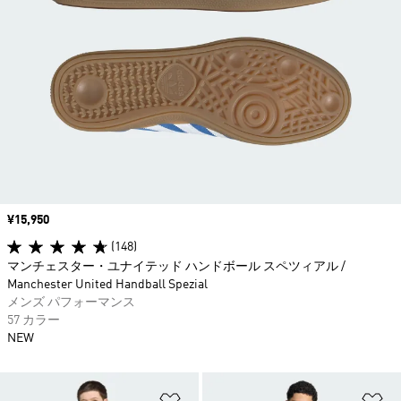
価格
¥15,950
(148)
マンチェスター・ユナイテッド ハンドボール スペツィアル /
Manchester United Handball Spezial
メンズ パフォーマンス
57 カラー
NEW
ほしいものリストに追加
ほ