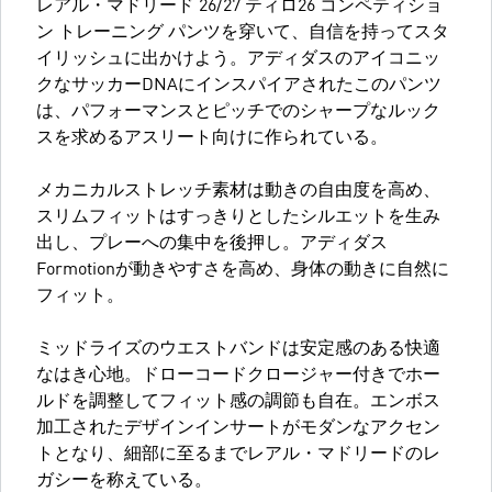
レアル・マドリード 26/27 ティロ26 コンペティショ
ン トレーニング パンツを穿いて、自信を持ってスタ
イリッシュに出かけよう。アディダスのアイコニッ
クなサッカーDNAにインスパイアされたこのパンツ
は、パフォーマンスとピッチでのシャープなルック
スを求めるアスリート向けに作られている。
メカニカルストレッチ素材は動きの自由度を高め、
スリムフィットはすっきりとしたシルエットを生み
出し、プレーへの集中を後押し。アディダス
Formotionが動きやすさを高め、身体の動きに自然に
フィット。
ミッドライズのウエストバンドは安定感のある快適
なはき心地。ドローコードクロージャー付きでホー
ルドを調整してフィット感の調節も自在。エンボス
加工されたデザインインサートがモダンなアクセン
トとなり、細部に至るまでレアル・マドリードのレ
ガシーを称えている。