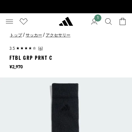
1
/
/
トップ
サッカー
アクセサリー
3.5
(4)
FTBL GRP PRNT C
価格
¥2,970