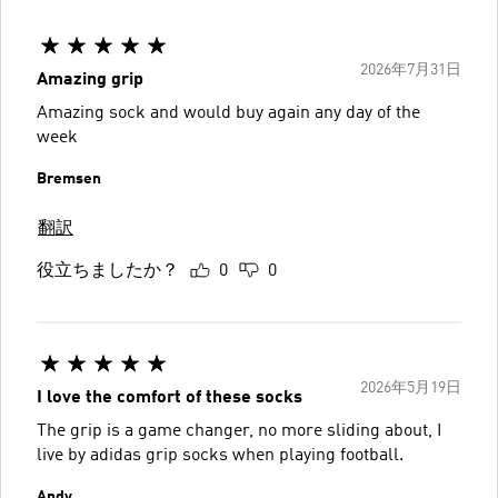
2026年7月31日
Amazing grip
Amazing sock and would buy again any day of the
week
Bremsen
翻訳
役立ちましたか？
0
0
2026年5月19日
I love the comfort of these socks
The grip is a game changer, no more sliding about, I
live by adidas grip socks when playing football.
Andy