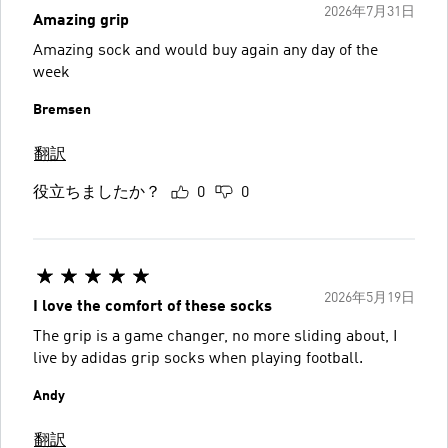
2026年7月31日
Amazing grip
Amazing sock and would buy again any day of the
week
Bremsen
翻訳
役立ちましたか？
0
0
2026年5月19日
I love the comfort of these socks
The grip is a game changer, no more sliding about, I
live by adidas grip socks when playing football.
Andy
翻訳