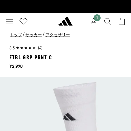
1
/
/
トップ
サッカー
アクセサリー
3.5
(4)
FTBL GRP PRNT C
価格
¥2,970