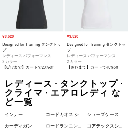
セール価格
¥3,520
セール価格
¥3,520
Designed for Training タンクトッ
Designed for Training タンクトッ
プ
プ
レディース パフォーマンス
レディース パフォーマンス
2 カラー
2 カラー
【8/17まで】カートで20%off
【8/17まで】カートで40%off
レディース • タンクトップ •
クライマ • エアロレディ な
ど一覧
インナー
コードカオス シ
シューズケース
ューズ
カーディガン
ロードランニング
ゴアテックスシュ