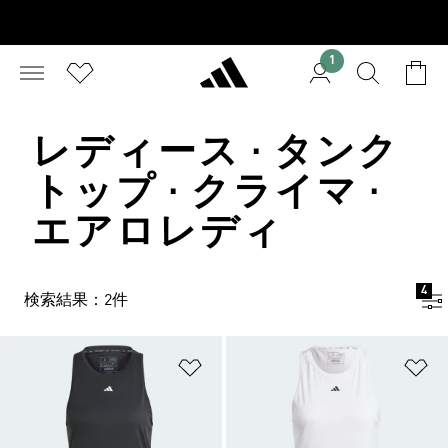
1
レディース · タンク
トップ · クライマ ·
エアロレディ
4
検索結果：2件
ほしいものリストに追加
ほ