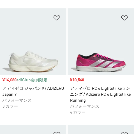
ほしいものリストに追加
ほ
セール価格
¥14,080
adiClub会員限定
セール価格
¥10,560
アディゼロ ジャパン 9 / ADIZERO
アディゼロ RC 6 Lightstrikeラン
Japan 9
ニング / Adizero RC 6 Lightstrike
パフォーマンス
Running
3 カラー
パフォーマンス
4 カラー
ほしいものリストに追加
ほ