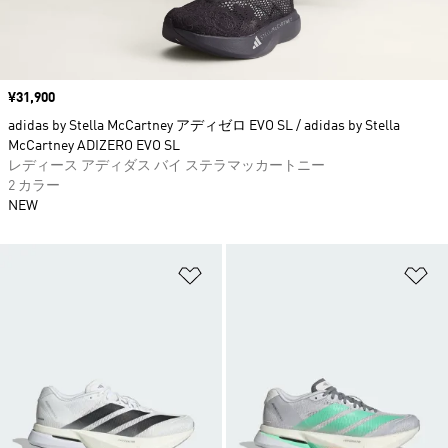
価格
¥31,900
adidas by Stella McCartney アディゼロ EVO SL / adidas by Stella
McCartney ADIZERO EVO SL
レディース アディダス バイ ステラマッカートニー
2 カラー
NEW
ほしいものリストに追加
ほ