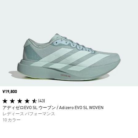
価格
¥19,800
(43)
アディゼロEVO SL ウーブン / Adizero EVO SL WOVEN
レディース パフォーマンス
10 カラー