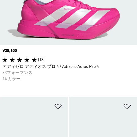
価格
¥28,600
(18)
アディゼロ アディオス プロ 4 / Adizero Adios Pro 4
パフォーマンス
14 カラー
ほしいものリストに追加
ほ