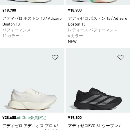
価格
¥18,700
価格
¥18,700
アディゼロ ボストン 13 / Adizero
アディゼロ ボストン 13 / Adizero
Boston 13
Boston 13
パフォーマンス
レディース パフォーマンス
10 カラー
6 カラー
NEW
ほしいものリストに追加
ほ
価格
¥28,600
adiClub会員限定
価格
¥19,800
アディゼロ アディオス プロ 4 /
アディゼロEVO SL ウーブン /