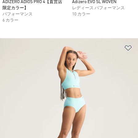
ADIZERO ADIOS PRO 4【直営店
Adizero EVO SL WOVEN
限定カラー】
レディース パフォーマンス
パフォーマンス
10 カラー
6 カラー
ほ