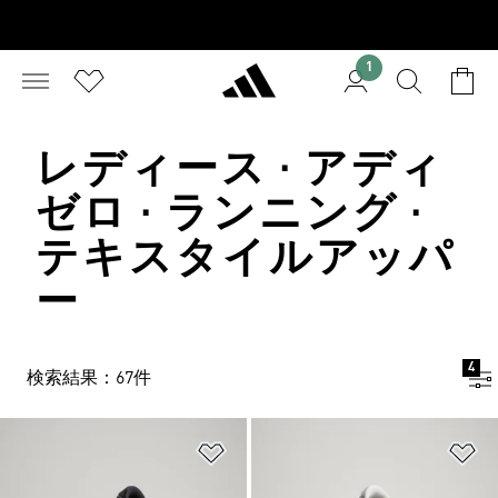
1
レディース · アディ
ゼロ · ランニング ·
テキスタイルアッパ
ー
4
検索結果：67件
ほしいものリストに追加
ほ