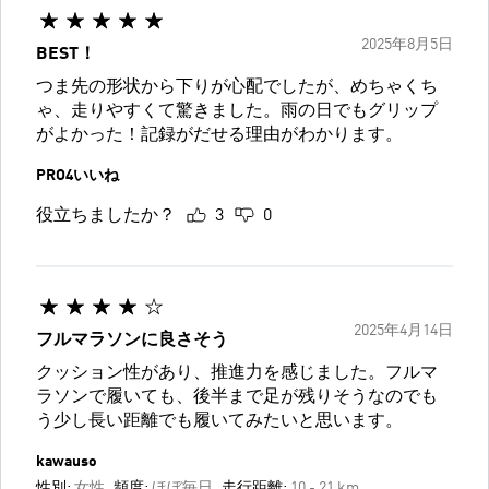
2025年8月5日
BEST！
つま先の形状から下りが心配でしたが、めちゃくち
ゃ、走りやすくて驚きました。雨の日でもグリップ
がよかった！記録がだせる理由がわかります。
PRO4いいね
役立ちましたか？
3
0
2025年4月14日
フルマラソンに良さそう
クッション性があり、推進力を感じました。フルマ
ラソンで履いても、後半まで足が残りそうなのでも
う少し長い距離でも履いてみたいと思います。
kawauso
性別:
女性
頻度:
ほぼ毎日
走行距離:
10 - 21 km