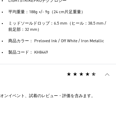
LIGHTSTRIKEPROテクノロジー
平均重量：188g +/- 9g（24 cm片足重量）
ミッドソールドロップ：6.5 mm（ヒール：38.5 mm /
前足部：32 mm）
商品カラー： Preloved Ink / Off White / Iron Metallic
製品コード： KH8449
オンイベント、試着のレビュー・評価を含みます。